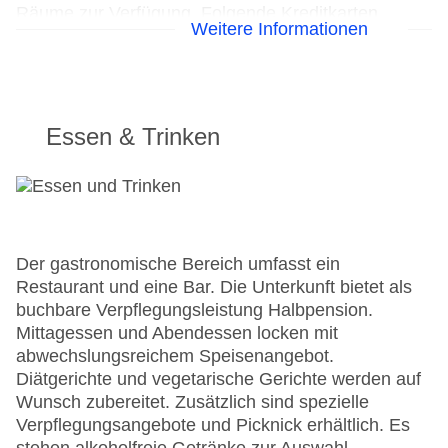
Räume zur Verfügung. Folgende Kreditkarten
Weitere Informationen
werden in der Unterbringung akzeptiert: American
Express, Visa, Diners Club und MasterCard.
Hoteleröffnung: 2004
Rezeption
Essen & Trinken
Lift
Gartenanlage, Sonnenterrasse
Internet: WLAN/WiFi, im öffentlichen Bereich:
ohne Gebühr
Zahlungsarten: TUI Card / VISA, MasterCard,
American Express, Diners, EC Karte/Maestro
Der gastronomische Bereich umfasst ein
Parkmöglichkeiten: Parkplatz (nach
Restaurant und eine Bar. Die Unterkunft bietet als
Verfügbarkeit), unbewacht: gegen Gebühr,
buchbare Verpflegungsleistung Halbpension.
Garage: gegen Gebühr
Mittagessen und Abendessen locken mit
Tagungseinrichtungen: Konferenzräume: 6
abwechslungsreichem Speisenangebot.
Zimmer: 133
Diätgerichte und vegetarische Gerichte werden auf
Landeskategorie: 4 Sterne
Wunsch zubereitet. Zusätzlich sind spezielle
Verpflegungsangebote und Picknick erhältlich. Es