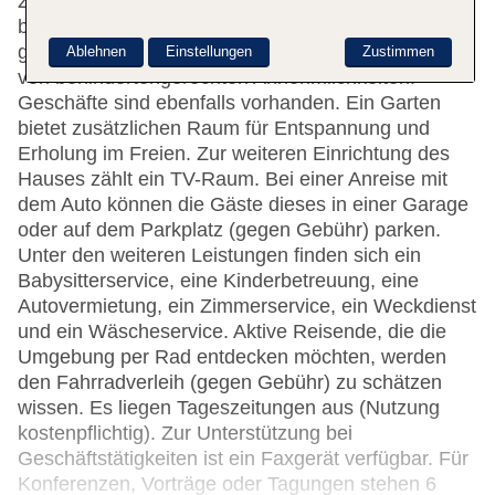
Zugang zum Internet (ohne Gebühr). Hilfestellung
bei der Buchung von Ausflügen wird am Tourdesk
geboten. Die Unterbringung verfügt über eine Reihe
Ablehnen
Einstellungen
Zustimmen
von behindertengerechten Annehmlichkeiten.
Geschäfte sind ebenfalls vorhanden. Ein Garten
bietet zusätzlichen Raum für Entspannung und
Erholung im Freien. Zur weiteren Einrichtung des
Hauses zählt ein TV-Raum. Bei einer Anreise mit
dem Auto können die Gäste dieses in einer Garage
oder auf dem Parkplatz (gegen Gebühr) parken.
Unter den weiteren Leistungen finden sich ein
Babysitterservice, eine Kinderbetreuung, eine
Autovermietung, ein Zimmerservice, ein Weckdienst
und ein Wäscheservice. Aktive Reisende, die die
Umgebung per Rad entdecken möchten, werden
den Fahrradverleih (gegen Gebühr) zu schätzen
wissen. Es liegen Tageszeitungen aus (Nutzung
kostenpflichtig). Zur Unterstützung bei
Geschäftstätigkeiten ist ein Faxgerät verfügbar. Für
Konferenzen, Vorträge oder Tagungen stehen 6