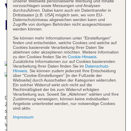
unserer Webseite personalisierte Werbung und Inhalte
Victor's Residenz-
vorzuschlagen sowie Messungen und Analysen
durchzuführen. Dabei kann auch ein Datentransfer in
Drittstaaten [z.B. USA] möglich sein, wo vom EU-
Datenschutzniveau abgewichen werden kann und
Hotel Berlin
Zugriffe von dortigen Behörden nicht ausgeschlossen
werden können.
Sie können mehr Informationen unter "Einstellungen"
finden und entscheiden, welche Cookies und welche auf
Cookies basierende Verarbeitung Ihrer Daten Sie
Das bietet Ihre Unterkunft
ablehnen oder akzeptieren möchten. Weitere Information
zu den Cookies finden Sie im
Cookie-Hinweis
.
Zusätzliche Informationen zur auf Cookies basierenden
Verarbeitung Ihrer Daten finden Sie im
Datenschutz-
Hinweis
. Sie können zudem jederzeit Ihre Entscheidung
über "Cookie-Einstellungen" [in der Fußzeile der
Webseite] durch Ausschalten der Kategorien widerrufen.
Ein solcher Widerruf wirkt sich nicht auf die
Rechtmäßigkeit der bis zum Widerruf erfolgten
Verarbeitung aus. Soweit Sie „Ablehnen“ wählen und Ihre
Das Hotel mit einem Aufzug verfügt über 133
Zustimmung verweigern, können keine individuellen
Angebote unterbreitet werden, nur notwendige Cookies
Zimmer. An der Rezeption im Empfangsbereich
sind aktiv.
steht englisch- und deutschsprachiges Personal mit
Impressum
Rat und Tat zur Seite. Zur Einrichtung gehört eine
Wechselstube. Per WLAN erhalten die Gäste