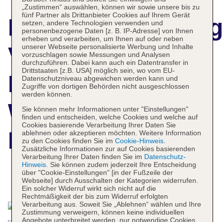
„Zustimmen“ auswählen, können wir sowie unsere bis zu
fünf Partner als Drittanbieter Cookies auf Ihrem Gerät
Hotelbeschreibun
setzen, andere Technologien verwenden und
personenbezogene Daten [z. B. IP-Adresse] von Ihnen
erheben und verarbeiten, um Ihnen auf oder neben
unserer Webseite personalisierte Werbung und Inhalte
Vienna House
vorzuschlagen sowie Messungen und Analysen
durchzuführen. Dabei kann auch ein Datentransfer in
Drittstaaten [z.B. USA] möglich sein, wo vom EU-
Easy by
Datenschutzniveau abgewichen werden kann und
Zugriffe von dortigen Behörden nicht ausgeschlossen
werden können.
Wyndham
Sie können mehr Informationen unter "Einstellungen"
finden und entscheiden, welche Cookies und welche auf
Cookies basierende Verarbeitung Ihrer Daten Sie
Bratislava
ablehnen oder akzeptieren möchten. Weitere Information
zu den Cookies finden Sie im
Cookie-Hinweis
.
Zusätzliche Informationen zur auf Cookies basierenden
Verarbeitung Ihrer Daten finden Sie im
Datenschutz-
Hinweis
. Sie können zudem jederzeit Ihre Entscheidung
über "Cookie-Einstellungen" [in der Fußzeile der
Das bietet Ihre Unterkunft
Webseite] durch Ausschalten der Kategorien widerrufen.
Ein solcher Widerruf wirkt sich nicht auf die
Rechtmäßigkeit der bis zum Widerruf erfolgten
Verarbeitung aus. Soweit Sie „Ablehnen“ wählen und Ihre
Zustimmung verweigern, können keine individuellen
Angebote unterbreitet werden, nur notwendige Cookies