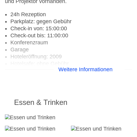
und Projektor vorhanden.
24h Rezeption
Parkplatz: gegen Gebühr
Check-in von: 15:00:00
Check-out bis: 11:00:00
Konferenzraum
Garage
Hoteleröffnung: 2009
Hotelsafe: ohne Gebühr
Weitere Informationen
WLAN/WiFi im Hotel: ohne Gebühr
Letzte umfassende Renovierung: 2018
Lift: ohne Gebühr
Minimarkt: ohne Gebühr
Anzahl der Konferenzräume: 1
Essen & Trinken
Haustiere auf Anfrage: ohne Gebühr
Gesamtanzahl der Stockwerke: 5
Gesamtanzahl der Zimmer: 170
Zahlungsarten: American Express, Diners Club,
EC Maestro, Mastercard, Visa