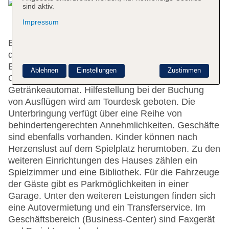
sind aktiv.
Impressum
Englisch- und deutschsprachiges Personal steht
den Gästen mit Rat und Tat zur Seite. Zu den
Einrichtungen des Hotels gehören eine
Ablehnen
Einstellungen
Zustimmen
Gepäckaufbewahrung, ein Geldautomat und ein
Getränkeautomat. Hilfestellung bei der Buchung
von Ausflügen wird am Tourdesk geboten. Die
Unterbringung verfügt über eine Reihe von
behindertengerechten Annehmlichkeiten. Geschäfte
sind ebenfalls vorhanden. Kinder können nach
Herzenslust auf dem Spielplatz herumtoben. Zu den
weiteren Einrichtungen des Hauses zählen ein
Spielzimmer und eine Bibliothek. Für die Fahrzeuge
der Gäste gibt es Parkmöglichkeiten in einer
Garage. Unter den weiteren Leistungen finden sich
eine Autovermietung und ein Transferservice. Im
Geschäftsbereich (Business-Center) sind Faxgerät