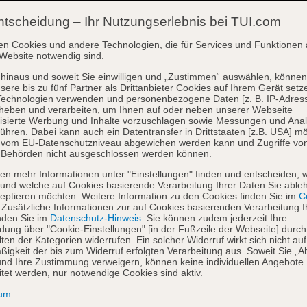
ntscheidung – Ihr Nutzungserlebnis bei TUI.com
en Cookies und andere Technologien, die für Services und Funktionen 
Website notwendig sind.
hinaus und soweit Sie einwilligen und „Zustimmen“ auswählen, können
sere bis zu fünf Partner als Drittanbieter Cookies auf Ihrem Gerät setz
Technologien verwenden und personenbezogene Daten [z. B. IP-Adres
heben und verarbeiten, um Ihnen auf oder neben unserer Webseite
isierte Werbung und Inhalte vorzuschlagen sowie Messungen und Ana
ühren. Dabei kann auch ein Datentransfer in Drittstaaten [z.B. USA] mö
o vom EU-Datenschutzniveau abgewichen werden kann und Zugriffe vo
 Behörden nicht ausgeschlossen werden können.
en mehr Informationen unter "Einstellungen" finden und entscheiden, 
und welche auf Cookies basierende Verarbeitung Ihrer Daten Sie able
eptieren möchten. Weitere Information zu den Cookies finden Sie im
Co
. Zusätzliche Informationen zur auf Cookies basierenden Verarbeitung I
nden Sie im
Datenschutz-Hinweis
. Sie können zudem jederzeit Ihre
dung über "Cookie-Einstellungen" [in der Fußzeile der Webseite] durch
ten der Kategorien widerrufen. Ein solcher Widerruf wirkt sich nicht auf
igkeit der bis zum Widerruf erfolgten Verarbeitung aus. Soweit Sie „A
nd Ihre Zustimmung verweigern, können keine individuellen Angebote
itet werden, nur notwendige Cookies sind aktiv.
sum