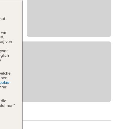
auf
 wir
en,
se] von
lysen
glich
n
welche
hnen
okie-
hrer
 die
blehnen“