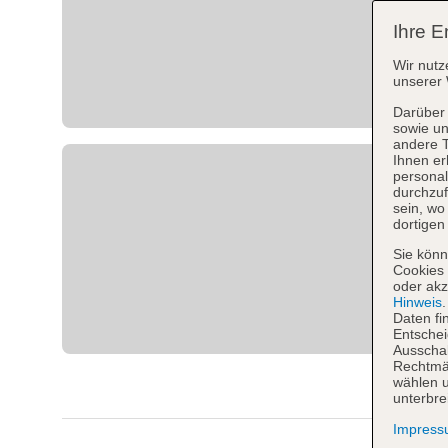
Ihre E
Wir nutz
unserer 
Darüber 
sowie un
andere 
Ihnen er
personal
durchzuf
sein, w
dortigen
Sie könn
Cookies 
oder akz
Hinweis
Daten fi
Entschei
Ausschal
Rechtmäß
wählen u
unterbre
Impres