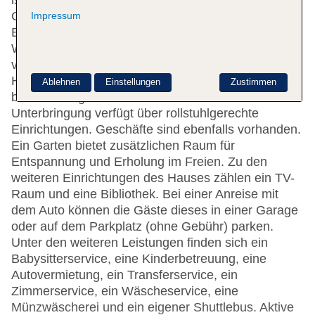
ist gerne bei allen Fragen behilflich. Eine
Gepäckaufbewahrung und ein Safe gehören zur
Impressum
Einrichtung der Unterbringung. Im Haus steht
WLAN zur Verfügung. Hilfestellung bei der Buchung
von Ausflügen wird am Tourdesk geboten. Das
Hotel verfügt über eine Reihe von
Ablehnen
Einstellungen
Zustimmen
behindertengerechten Annehmlichkeiten. Die
Unterbringung verfügt über rollstuhlgerechte
Einrichtungen. Geschäfte sind ebenfalls vorhanden.
Ein Garten bietet zusätzlichen Raum für
Entspannung und Erholung im Freien. Zu den
weiteren Einrichtungen des Hauses zählen ein TV-
Raum und eine Bibliothek. Bei einer Anreise mit
dem Auto können die Gäste dieses in einer Garage
oder auf dem Parkplatz (ohne Gebühr) parken.
Unter den weiteren Leistungen finden sich ein
Babysitterservice, eine Kinderbetreuung, eine
Autovermietung, ein Transferservice, ein
Zimmerservice, ein Wäscheservice, eine
Münzwäscherei und ein eigener Shuttlebus. Aktive