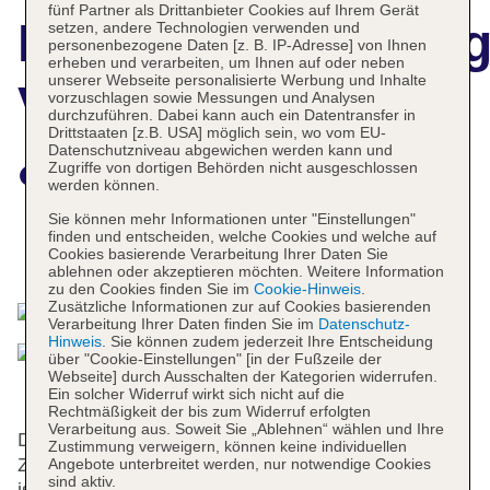
fünf Partner als Drittanbieter Cookies auf Ihrem Gerät
Hotelbeschreibun
setzen, andere Technologien verwenden und
personenbezogene Daten [z. B. IP-Adresse] von Ihnen
erheben und verarbeiten, um Ihnen auf oder neben
unserer Webseite personalisierte Werbung und Inhalte
Villa Neri Resort
vorzuschlagen sowie Messungen und Analysen
durchzuführen. Dabei kann auch ein Datentransfer in
Drittstaaten [z.B. USA] möglich sein, wo vom EU-
& Spa
Datenschutzniveau abgewichen werden kann und
Zugriffe von dortigen Behörden nicht ausgeschlossen
werden können.
Sie können mehr Informationen unter "Einstellungen"
finden und entscheiden, welche Cookies und welche auf
Cookies basierende Verarbeitung Ihrer Daten Sie
Das bietet Ihre Unterkunft
ablehnen oder akzeptieren möchten. Weitere Information
zu den Cookies finden Sie im
Cookie-Hinweis
.
Zusätzliche Informationen zur auf Cookies basierenden
Verarbeitung Ihrer Daten finden Sie im
Datenschutz-
Hinweis
. Sie können zudem jederzeit Ihre Entscheidung
über "Cookie-Einstellungen" [in der Fußzeile der
Webseite] durch Ausschalten der Kategorien widerrufen.
Ein solcher Widerruf wirkt sich nicht auf die
Rechtmäßigkeit der bis zum Widerruf erfolgten
Verarbeitung aus. Soweit Sie „Ablehnen“ wählen und Ihre
Das Hotel mit einem Aufzug verfügt über 14
Zustimmung verweigern, können keine individuellen
Zimmer. Das freundliche Personal an der Rezeption
Angebote unterbreitet werden, nur notwendige Cookies
sind aktiv.