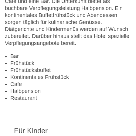
Café und eine Bar. Die Unterkunft bietet als
Haustiere: gegen Gebühr
buchbare Verpflegungsleistung Halbpension. Ein
Zimmerservice
kontinentales Buffetfrühstück und Abendessen
Sonnenterrasse
sorgen täglich für kulinarische Genüsse.
Gesamtanzahl der Stockwerke: 2
Diätgerichte und Kindermenüs werden auf Wunsch
Gesamtanzahl der Zimmer: 14
zubereitet. Darüber hinaus stellt das Hotel spezielle
Pools:Indoor Pool, Outdoor Pool, Sonnenschirme
Verpflegungsangebote bereit.
am Pool, Liegen am Pool
Zahlungsarten: American Express, Diners Club,
Bar
EC Maestro, Mastercard, Visa
Frühstück
Landeskategorie: 5 Sterne
Frühstücksbuffet
Kontinentales Frühstück
Cafe
Halbpension
Restaurant
Für Kinder