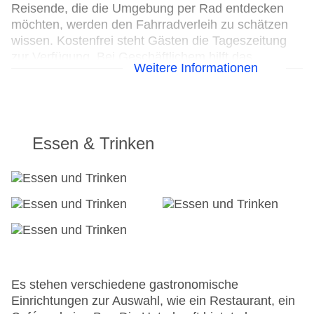
Reisende, die die Umgebung per Rad entdecken
möchten, werden den Fahrradverleih zu schätzen
wissen. Kostenfrei steht Gästen die Tageszeitung
zur Verfügung. Bei Geschäftlichem hilft das
Weitere Informationen
Business-Center gerne weiter und bietet ein
Faxgerät an.
24h Rezeption
Parkplatz
Essen & Trinken
Check-in von: 15:00:00
Check-out bis: 11:00:00
Konferenzraum
Garage
Garten: ohne Gebühr
Hoteleröffnung: 2011
Hotelsafe
WLAN/WiFi im Hotel
Lift
Es stehen verschiedene gastronomische
Anzahl der Konferenzräume: 1
Einrichtungen zur Auswahl, wie ein Restaurant, ein
Anzahl der Aufzüge: 1