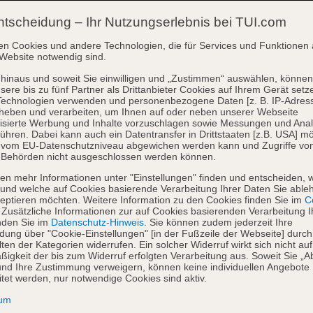
ntscheidung – Ihr Nutzungserlebnis bei TUI.com
en Cookies und andere Technologien, die für Services und Funktionen 
Website notwendig sind.
hinaus und soweit Sie einwilligen und „Zustimmen“ auswählen, können
sere bis zu fünf Partner als Drittanbieter Cookies auf Ihrem Gerät setz
Technologien verwenden und personenbezogene Daten [z. B. IP-Adres
heben und verarbeiten, um Ihnen auf oder neben unserer Webseite
isierte Werbung und Inhalte vorzuschlagen sowie Messungen und Ana
ühren. Dabei kann auch ein Datentransfer in Drittstaaten [z.B. USA] mö
o vom EU-Datenschutzniveau abgewichen werden kann und Zugriffe vo
 Behörden nicht ausgeschlossen werden können.
en mehr Informationen unter "Einstellungen" finden und entscheiden, 
und welche auf Cookies basierende Verarbeitung Ihrer Daten Sie able
eptieren möchten. Weitere Information zu den Cookies finden Sie im
Co
. Zusätzliche Informationen zur auf Cookies basierenden Verarbeitung I
nden Sie im
Datenschutz-Hinweis
. Sie können zudem jederzeit Ihre
dung über "Cookie-Einstellungen" [in der Fußzeile der Webseite] durch
ten der Kategorien widerrufen. Ein solcher Widerruf wirkt sich nicht auf
igkeit der bis zum Widerruf erfolgten Verarbeitung aus. Soweit Sie „A
nd Ihre Zustimmung verweigern, können keine individuellen Angebote
itet werden, nur notwendige Cookies sind aktiv.
sum