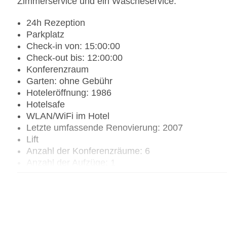
Zimmerservice und ein Wäscheservice.
24h Rezeption
Parkplatz
Check-in von: 15:00:00
Check-out bis: 12:00:00
Konferenzraum
Garten: ohne Gebühr
Hoteleröffnung: 1986
Hotelsafe
WLAN/WiFi im Hotel
Letzte umfassende Renovierung: 2007
Lift
Anzahl der Konferenzräume: 6
Anzahl der Aufzüge: 1
Zimmerservice
Sonnenterrasse
Gesamtanzahl der Stockwerke: 2
Gesamtanzahl der Zimmer: 37
Pools:Outdoor Pool, Sonnenschirme am Pool, Li