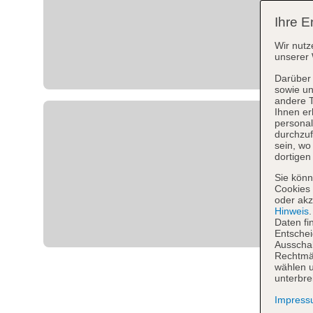
Ihre E
Wir nutz
unserer 
Darüber 
sowie un
andere 
Ihnen er
personal
durchzuf
sein, w
dortigen
Sie könn
Cookies 
oder akz
Hinweis
Daten fi
Entschei
Ausschal
Rechtmäß
wählen u
unterbre
Impres