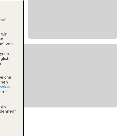
auf
 wir
en,
se] von
lysen
glich
n
welche
hnen
okie-
hrer
 die
blehnen“