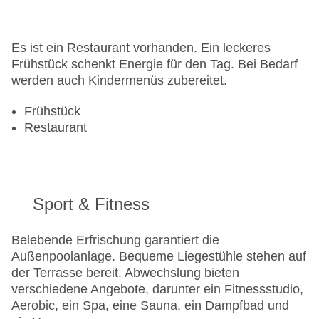
Gesamtanzahl der Zimmer: 204
Pools:Indoor Pool: ohne Gebühr, Outdoor Pool,
Liegen am Pool
Es ist ein Restaurant vorhanden. Ein leckeres
Zahlungsarten: American Express, Diners Club,
Frühstück schenkt Energie für den Tag. Bei Bedarf
Mastercard, Visa
werden auch Kindermenüs zubereitet.
Landeskategorie: 4 Sterne
Frühstück
Restaurant
Sport & Fitness
Belebende Erfrischung garantiert die
Außenpoolanlage. Bequeme Liegestühle stehen auf
der Terrasse bereit. Abwechslung bieten
verschiedene Angebote, darunter ein Fitnessstudio,
Aerobic, ein Spa, eine Sauna, ein Dampfbad und