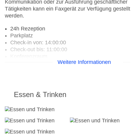
Kommunikation oder zur Ausführung geschäftlicher
Tätigkeiten kann ein Faxgerät zur Verfügung gestellt
werden.
24h Rezeption
Parkplatz
Check-in von: 14:00:00
Check-out bis: 11:00:00
Konferenzraum
Weitere Informationen
Garage
Garten: ohne Gebühr
Hotelsafe
WLAN/WiFi im Hotel
Lift
Essen & Trinken
Minimarkt
Anzahl der Konferenzräume: 1
Anzahl der Aufzüge: 1
Haustiere
Zimmerservice
Sonnenterrasse