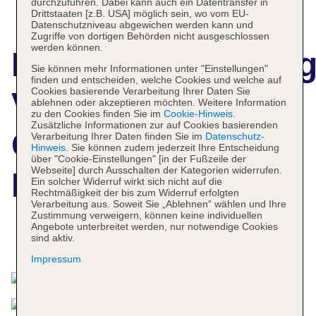
durchzuführen. Dabei kann auch ein Datentransfer in
Drittstaaten [z.B. USA] möglich sein, wo vom EU-
Datenschutzniveau abgewichen werden kann und
Zugriffe von dortigen Behörden nicht ausgeschlossen
werden können.
Hotelbeschreibun
Sie können mehr Informationen unter "Einstellungen"
finden und entscheiden, welche Cookies und welche auf
Cookies basierende Verarbeitung Ihrer Daten Sie
Ville Celestine
ablehnen oder akzeptieren möchten. Weitere Information
zu den Cookies finden Sie im
Cookie-Hinweis
.
Zusätzliche Informationen zur auf Cookies basierenden
Condo Hotel &
Verarbeitung Ihrer Daten finden Sie im
Datenschutz-
Hinweis
. Sie können zudem jederzeit Ihre Entscheidung
über "Cookie-Einstellungen" [in der Fußzeile der
Webseite] durch Ausschalten der Kategorien widerrufen.
Eventos
Ein solcher Widerruf wirkt sich nicht auf die
Rechtmäßigkeit der bis zum Widerruf erfolgten
Verarbeitung aus. Soweit Sie „Ablehnen“ wählen und Ihre
Zustimmung verweigern, können keine individuellen
Angebote unterbreitet werden, nur notwendige Cookies
sind aktiv.
Das bietet Ihre Unterkunft
Impressum