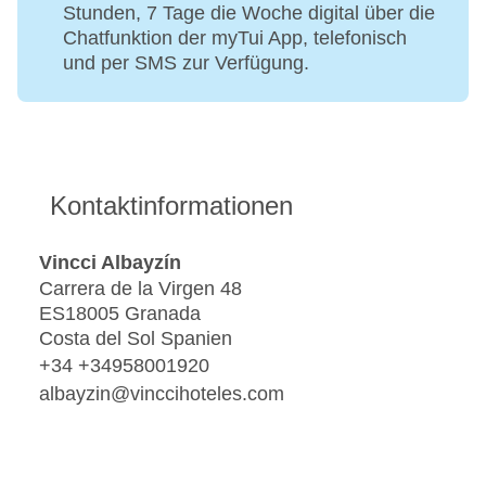
Stunden, 7 Tage die Woche digital über die
Chatfunktion der myTui App, telefonisch
und per SMS zur Verfügung.
Kontaktinformationen
Vincci Albayzín
Carrera de la Virgen 48
ES18005 Granada
Costa del Sol Spanien
+34 +34958001920
albayzin@vinccihoteles.com