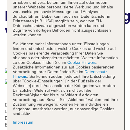
erheben und verarbeiten, um Ihnen auf oder neben
unserer Webseite personalisierte Werbung und Inhalte
Hotelbeschreibun
vorzuschlagen sowie Messungen und Analysen
durchzuführen. Dabei kann auch ein Datentransfer in
Drittstaaten [z.B. USA] möglich sein, wo vom EU-
Datenschutzniveau abgewichen werden kann und
Vincci Albayzín
Zugriffe von dortigen Behörden nicht ausgeschlossen
werden können.
Sie können mehr Informationen unter "Einstellungen"
finden und entscheiden, welche Cookies und welche auf
Cookies basierende Verarbeitung Ihrer Daten Sie
Das bietet Ihre Unterkunft
ablehnen oder akzeptieren möchten. Weitere Information
zu den Cookies finden Sie im
Cookie-Hinweis
.
Zusätzliche Informationen zur auf Cookies basierenden
Verarbeitung Ihrer Daten finden Sie im
Datenschutz-
Hinweis
. Sie können zudem jederzeit Ihre Entscheidung
über "Cookie-Einstellungen" [in der Fußzeile der
Webseite] durch Ausschalten der Kategorien widerrufen.
Ein solcher Widerruf wirkt sich nicht auf die
Rechtmäßigkeit der bis zum Widerruf erfolgten
Verarbeitung aus. Soweit Sie „Ablehnen“ wählen und Ihre
Zustimmung verweigern, können keine individuellen
Die 104 Zimmer, die 3 Junior-Suiten, die 4 Einzel-
Angebote unterbreitet werden, nur notwendige Cookies
und die 67 Doppelzimmer verteilen sich auf 4
sind aktiv.
Etagen und sind über einen Aufzug erreichbar.
Impressum
Englisch- und französischsprachiges Personal an