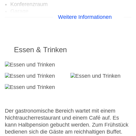
Konferenzraum
Garage
Weitere Informationen
Hoteleröffnung: 1992
Hotelsafe
WLAN/WiFi im Hotel
Letzte umfassende Renovierung: 2013
Lift
Essen & Trinken
Anzahl der Konferenzräume: 1
Anzahl der Aufzüge: 1
Rezeption
Zimmerservice
Gesamtanzahl der Stockwerke: 4
Gesamtanzahl der Zimmer: 104
Zahlungsarten: American Express, Diners Club,
EC Maestro, Mastercard, Visa
Landeskategorie: 4 Sterne
Der gastronomische Bereich wartet mit einem
Nichtraucherrestaurant und einem Café auf. Es
kann Halbpension gebucht werden. Zum Frühstück
bedienen sich die Gäste am reichhaltigen Buffet.