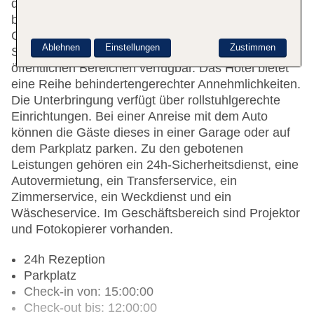
der Rezeption im Empfangsbereich steht zur Seite
beim Ein- und Auschecken. Eine Garderobe, eine
Gepäckaufbewahrung und ein Safe stehen als
Ablehnen
Einstellungen
Zustimmen
Serviceleistungen zur Verfügung. WLAN ist in den
öffentlichen Bereichen verfügbar. Das Hotel bietet
eine Reihe behindertengerechter Annehmlichkeiten.
Die Unterbringung verfügt über rollstuhlgerechte
Einrichtungen. Bei einer Anreise mit dem Auto
können die Gäste dieses in einer Garage oder auf
dem Parkplatz parken. Zu den gebotenen
Leistungen gehören ein 24h-Sicherheitsdienst, eine
Autovermietung, ein Transferservice, ein
Zimmerservice, ein Weckdienst und ein
Wäscheservice. Im Geschäftsbereich sind Projektor
und Fotokopierer vorhanden.
24h Rezeption
Parkplatz
Check-in von: 15:00:00
Check-out bis: 12:00:00