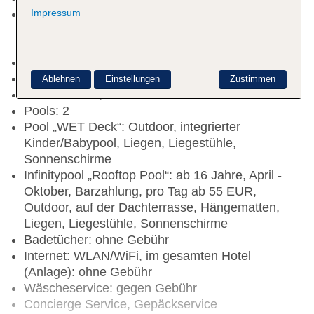
Impressum
Rezeption: 24 Stunden, Sprachen: deutsch,
englisch, spanisch, italienisch, französisch,
Geldwechsel möglich
Gästebetreuung
Lift
Ablehnen
Einstellungen
Zustimmen
Dachterrasse, Sonnenterrasse
Pools: 2
Pool „WET Deck“: Outdoor, integrierter
Kinder/Babypool, Liegen, Liegestühle,
Sonnenschirme
Infinitypool „Rooftop Pool“: ab 16 Jahre, April -
Oktober, Barzahlung, pro Tag ab 55 EUR,
Outdoor, auf der Dachterrasse, Hängematten,
Liegen, Liegestühle, Sonnenschirme
Badetücher: ohne Gebühr
Internet: WLAN/WiFi, im gesamten Hotel
(Anlage): ohne Gebühr
Wäscheservice: gegen Gebühr
Concierge Service, Gepäckservice