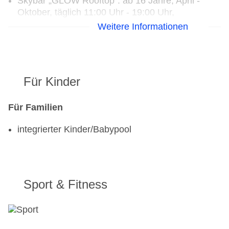
Skybar „GLOW Rooftop“: ab 16 Jahre, April -
Oktober, täglich 11:00 Uhr - 19:00 Uhr,
Barzahlung, pro Tag ab 55 EUR
Weitere Informationen
Loungebar „W lounge“
Für Kinder
Für Familien
integrierter Kinder/Babypool
Sport & Fitness