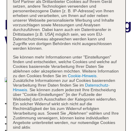
fünf Partner als Drittanbieter Cookies auf Ihrem Gerät
setzen, andere Technologien verwenden und
personenbezogene Daten [z. B. IP-Adresse] von Ihnen
erheben und verarbeiten, um Ihnen auf oder neben
Hotelbeschreibun
unserer Webseite personalisierte Werbung und Inhalte
vorzuschlagen sowie Messungen und Analysen
durchzuführen. Dabei kann auch ein Datentransfer in
Drittstaaten [z.B. USA] möglich sein, wo vom EU-
W Ibiza
Datenschutzniveau abgewichen werden kann und
Zugriffe von dortigen Behörden nicht ausgeschlossen
werden können.
Sie können mehr Informationen unter "Einstellungen"
finden und entscheiden, welche Cookies und welche auf
Das bietet Ihre Unterkunft
Cookies basierende Verarbeitung Ihrer Daten Sie
ablehnen oder akzeptieren möchten. Weitere Information
zu den Cookies finden Sie im
Cookie-Hinweis
.
Zusätzliche Informationen zur auf Cookies basierenden
Verarbeitung Ihrer Daten finden Sie im
Datenschutz-
Hinweis
. Sie können zudem jederzeit Ihre Entscheidung
über "Cookie-Einstellungen" [in der Fußzeile der
Webseite] durch Ausschalten der Kategorien widerrufen.
Kurtaxe/Ökotaxe/Touristensteuer zahlbar vor Ort:
Ein solcher Widerruf wirkt sich nicht auf die
Rechtmäßigkeit der bis zum Widerruf erfolgten
Barzahlung, pro Tag ca. 4 EUR
Verarbeitung aus. Soweit Sie „Ablehnen“ wählen und Ihre
Check-in Zeit ab 15:00 Uhr
Zustimmung verweigern, können keine individuellen
Angebote unterbreitet werden, nur notwendige Cookies
Check-out Zeit bis 12:00 Uhr
sind aktiv.
Hoteleröffnung: 2019