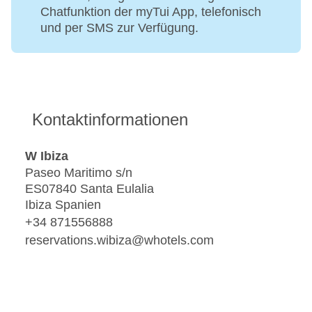
Chatfunktion der myTui App, telefonisch
und per SMS zur Verfügung.
Kontaktinformationen
W Ibiza
Paseo Maritimo s/n
ES07840 Santa Eulalia
Ibiza Spanien
+34 871556888
reservations.wibiza@whotels.com