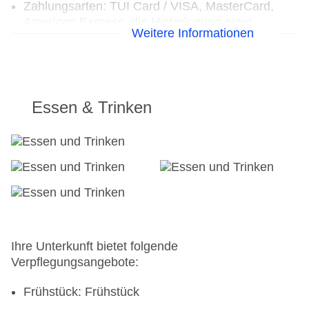
Zahlungsarten: TUI Card / VISA, MasterCard,
American Express, die Hinterlegung einer
Weitere Informationen
Kreditkarte beim Check In ist Pflicht
Haustier: Hund erlaubt: Barzahlung, einmalig ab
125.0 EUR, Anfrage & Reservierung notwendig,
Gewicht bis max. 18 kg, Katze erlaubt:
Barzahlung, einmalig ab 125.0 EUR, Anfrage &
Essen & Trinken
Reservierung notwendig
Parkmöglichkeiten: Stellplätze, nicht überdacht:
ca. 25 EUR, Anfrage nicht notwendig, Valet
Parking: pro Nutzung ca. 25 EUR
Tagungseinrichtungen: Konferenzräume: 1,
klimatisierte Tagungsräume, Tagungsequipment:
ohne Gebühr, Coffee Breaks: pro Person ab 19
EUR
Gebäudeanzahl: 1, Etagen: 5, Zimmer: 154
Ihre Unterkunft bietet folgende
Landeskategorie: 5 Sterne
Verpflegungsangebote:
Frühstück: Frühstück