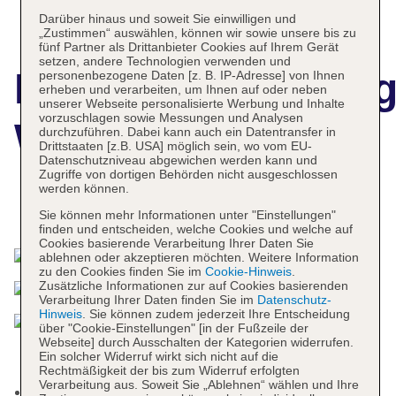
Darüber hinaus und soweit Sie einwilligen und
„Zustimmen“ auswählen, können wir sowie unsere bis zu
fünf Partner als Drittanbieter Cookies auf Ihrem Gerät
setzen, andere Technologien verwenden und
Hotelbeschreibun
personenbezogene Daten [z. B. IP-Adresse] von Ihnen
erheben und verarbeiten, um Ihnen auf oder neben
unserer Webseite personalisierte Werbung und Inhalte
vorzuschlagen sowie Messungen und Analysen
W Maldives
durchzuführen. Dabei kann auch ein Datentransfer in
Drittstaaten [z.B. USA] möglich sein, wo vom EU-
Datenschutzniveau abgewichen werden kann und
Zugriffe von dortigen Behörden nicht ausgeschlossen
werden können.
Das bietet Ihre Unterkunft
Sie können mehr Informationen unter "Einstellungen"
finden und entscheiden, welche Cookies und welche auf
Cookies basierende Verarbeitung Ihrer Daten Sie
ablehnen oder akzeptieren möchten. Weitere Information
zu den Cookies finden Sie im
Cookie-Hinweis
.
Zusätzliche Informationen zur auf Cookies basierenden
Verarbeitung Ihrer Daten finden Sie im
Datenschutz-
Hinweis
. Sie können zudem jederzeit Ihre Entscheidung
über "Cookie-Einstellungen" [in der Fußzeile der
Webseite] durch Ausschalten der Kategorien widerrufen.
Ein solcher Widerruf wirkt sich nicht auf die
Rechtmäßigkeit der bis zum Widerruf erfolgten
Verarbeitung aus. Soweit Sie „Ablehnen“ wählen und Ihre
Check-in Zeit ab 15:00 Uhr