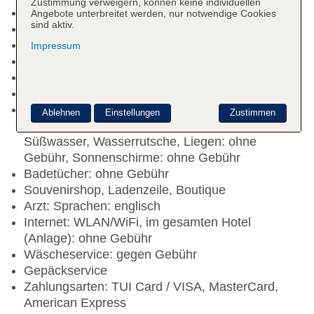
Zustimmung verweigern, können keine individuellen
Check-out Zeit bis 12:00 Uhr
Angebote unterbreitet werden, nur notwendige Cookies
sind aktiv.
Hoteleröffnung: 2006
Letzte Komplettrenovierung: 2025
Impressum
Rezeption: Sprachen: englisch
Gästebetreuung
Gartenanlage, Sonnenterrasse
Infinitypool „WET DECK“: saisonabhängig;
Ablehnen
Einstellungen
Zustimmen
wetterabhängig, ohne Gebühr, Outdoor,
Süßwasser, Wasserrutsche, Liegen: ohne
Gebühr, Sonnenschirme: ohne Gebühr
Badetücher: ohne Gebühr
Souvenirshop, Ladenzeile, Boutique
Arzt: Sprachen: englisch
Internet: WLAN/WiFi, im gesamten Hotel
(Anlage): ohne Gebühr
Wäscheservice: gegen Gebühr
Gepäckservice
Zahlungsarten: TUI Card / VISA, MasterCard,
American Express