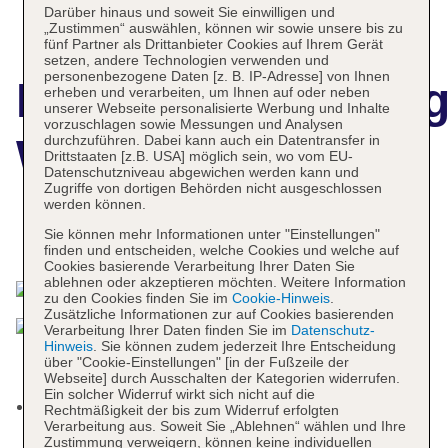
Darüber hinaus und soweit Sie einwilligen und
„Zustimmen“ auswählen, können wir sowie unsere bis zu
fünf Partner als Drittanbieter Cookies auf Ihrem Gerät
setzen, andere Technologien verwenden und
personenbezogene Daten [z. B. IP-Adresse] von Ihnen
Hotelbeschreibun
erheben und verarbeiten, um Ihnen auf oder neben
unserer Webseite personalisierte Werbung und Inhalte
vorzuschlagen sowie Messungen und Analysen
Wachter
durchzuführen. Dabei kann auch ein Datentransfer in
Drittstaaten [z.B. USA] möglich sein, wo vom EU-
Datenschutzniveau abgewichen werden kann und
Zugriffe von dortigen Behörden nicht ausgeschlossen
werden können.
Sie können mehr Informationen unter "Einstellungen"
Das bietet Ihre Unterkunft
finden und entscheiden, welche Cookies und welche auf
Cookies basierende Verarbeitung Ihrer Daten Sie
ablehnen oder akzeptieren möchten. Weitere Information
zu den Cookies finden Sie im
Cookie-Hinweis
.
Zusätzliche Informationen zur auf Cookies basierenden
Verarbeitung Ihrer Daten finden Sie im
Datenschutz-
Hinweis
. Sie können zudem jederzeit Ihre Entscheidung
über "Cookie-Einstellungen" [in der Fußzeile der
Webseite] durch Ausschalten der Kategorien widerrufen.
Ein solcher Widerruf wirkt sich nicht auf die
Kurtaxe/Ökotaxe/Touristensteuer zahlbar vor Ort:
Rechtmäßigkeit der bis zum Widerruf erfolgten
Verarbeitung aus. Soweit Sie „Ablehnen“ wählen und Ihre
pro Tag/pro Person ca. 2.50 EUR
Zustimmung verweigern, können keine individuellen