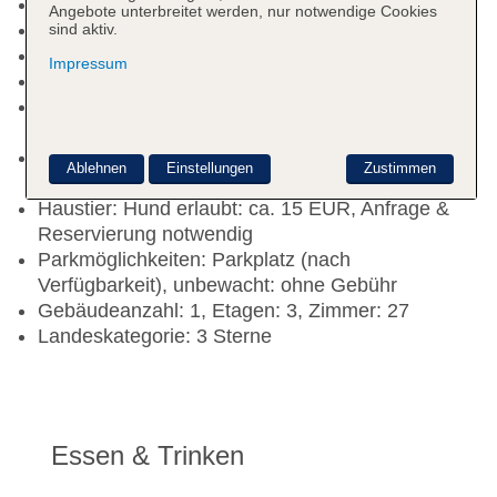
Check-out Zeit bis 10:00 Uhr
Angebote unterbreitet werden, nur notwendige Cookies
Rezeption, Hotelsafe: ohne Gebühr
sind aktiv.
Lift
Impressum
Gartenanlage, Sonnenterrasse
Internet: WLAN/WiFi, im gesamten Hotel
(Anlage): ohne Gebühr
Zahlungsarten: TUI Card / VISA, MasterCard, EC
Ablehnen
Einstellungen
Zustimmen
Karte/Maestro
Haustier: Hund erlaubt: ca. 15 EUR, Anfrage &
Reservierung notwendig
Parkmöglichkeiten: Parkplatz (nach
Verfügbarkeit), unbewacht: ohne Gebühr
Gebäudeanzahl: 1, Etagen: 3, Zimmer: 27
Landeskategorie: 3 Sterne
Essen & Trinken