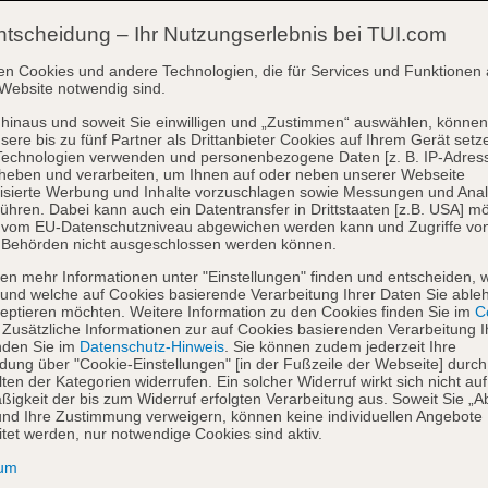
ntscheidung – Ihr Nutzungserlebnis bei TUI.com
en Cookies und andere Technologien, die für Services und Funktionen 
Website notwendig sind.
hinaus und soweit Sie einwilligen und „Zustimmen“ auswählen, können
sere bis zu fünf Partner als Drittanbieter Cookies auf Ihrem Gerät setz
Technologien verwenden und personenbezogene Daten [z. B. IP-Adres
heben und verarbeiten, um Ihnen auf oder neben unserer Webseite
isierte Werbung und Inhalte vorzuschlagen sowie Messungen und Ana
ühren. Dabei kann auch ein Datentransfer in Drittstaaten [z.B. USA] mö
o vom EU-Datenschutzniveau abgewichen werden kann und Zugriffe vo
 Behörden nicht ausgeschlossen werden können.
en mehr Informationen unter "Einstellungen" finden und entscheiden, 
und welche auf Cookies basierende Verarbeitung Ihrer Daten Sie able
eptieren möchten. Weitere Information zu den Cookies finden Sie im
Co
. Zusätzliche Informationen zur auf Cookies basierenden Verarbeitung I
nden Sie im
Datenschutz-Hinweis
. Sie können zudem jederzeit Ihre
dung über "Cookie-Einstellungen" [in der Fußzeile der Webseite] durch
ten der Kategorien widerrufen. Ein solcher Widerruf wirkt sich nicht auf
igkeit der bis zum Widerruf erfolgten Verarbeitung aus. Soweit Sie „A
nd Ihre Zustimmung verweigern, können keine individuellen Angebote
itet werden, nur notwendige Cookies sind aktiv.
sum