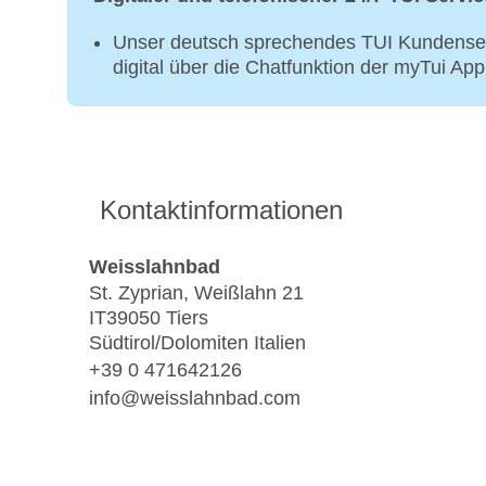
Unser deutsch sprechendes TUI Kundenser
digital über die Chatfunktion der myTui Ap
Kontaktinformationen
Weisslahnbad
St. Zyprian, Weißlahn 21
IT39050 Tiers
Südtirol/Dolomiten Italien
+39 0 471642126
info@weisslahnbad.com