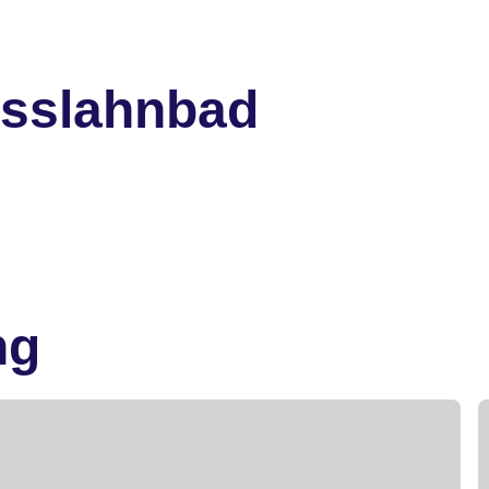
isslahnbad
ng