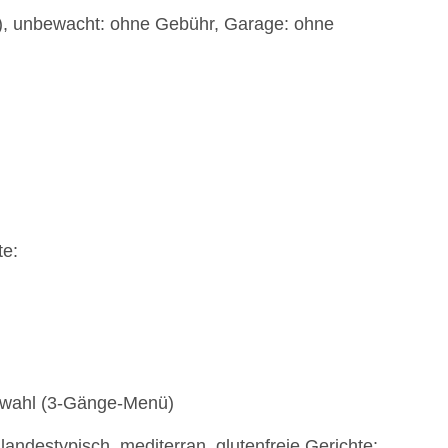
t), unbewacht: ohne Gebühr, Garage: ohne
te:
nüwahl (3-Gänge-Menü)
 landestypisch, mediterran, glutenfreie Gerichte: