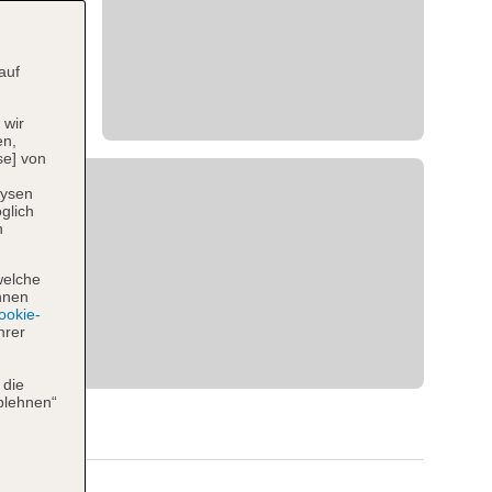
auf
 wir
en,
se] von
lysen
glich
n
welche
hnen
okie-
hrer
 die
blehnen“