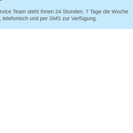
vice Team steht Ihnen 24 Stunden, 7 Tage die Woche
p, telefonisch und per SMS zur Verfügung.