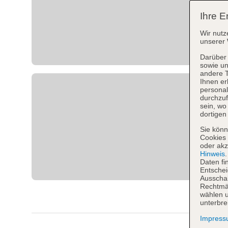
Ihre E
Wir nutz
unserer 
Darüber 
sowie un
andere 
Ihnen er
personal
durchzuf
sein, w
dortigen
Sie könn
Cookies 
oder akz
Hinweis
Daten fi
Entschei
Ausschal
Rechtmäß
wählen u
unterbre
Impres