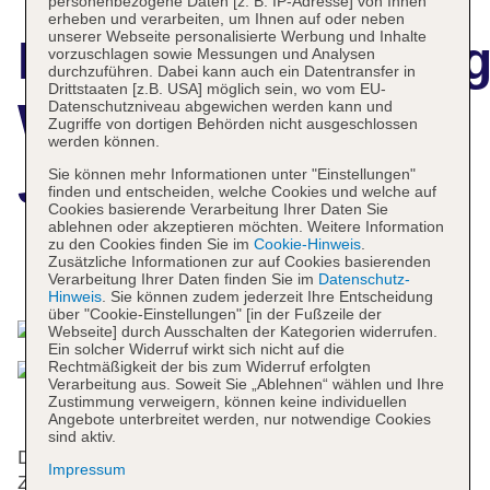
personenbezogene Daten [z. B. IP-Adresse] von Ihnen
erheben und verarbeiten, um Ihnen auf oder neben
unserer Webseite personalisierte Werbung und Inhalte
Hotelbeschreibun
vorzuschlagen sowie Messungen und Analysen
durchzuführen. Dabei kann auch ein Datentransfer in
Drittstaaten [z.B. USA] möglich sein, wo vom EU-
Wellness Hotel
Datenschutzniveau abgewichen werden kann und
Zugriffe von dortigen Behörden nicht ausgeschlossen
werden können.
Jean de Carro
Sie können mehr Informationen unter "Einstellungen"
finden und entscheiden, welche Cookies und welche auf
Cookies basierende Verarbeitung Ihrer Daten Sie
ablehnen oder akzeptieren möchten. Weitere Information
zu den Cookies finden Sie im
Cookie-Hinweis
.
Zusätzliche Informationen zur auf Cookies basierenden
Das bietet Ihre Unterkunft
Verarbeitung Ihrer Daten finden Sie im
Datenschutz-
Hinweis
. Sie können zudem jederzeit Ihre Entscheidung
über "Cookie-Einstellungen" [in der Fußzeile der
Webseite] durch Ausschalten der Kategorien widerrufen.
Ein solcher Widerruf wirkt sich nicht auf die
Rechtmäßigkeit der bis zum Widerruf erfolgten
Verarbeitung aus. Soweit Sie „Ablehnen“ wählen und Ihre
Zustimmung verweigern, können keine individuellen
Angebote unterbreitet werden, nur notwendige Cookies
sind aktiv.
Das Hotel mit einem Aufzug verfügt über 30
Impressum
Zimmer. Das freundliche Personal an der Rezeption