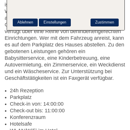
ist gerne bei allen Fragen behilflich.
Wertgegenstände können im Safe sicher
abgeschlossen werden. Per WLAN erhalten die
Ablehnen
Einstellungen
Zustimmen
Gäste Zugang zum Internet. Die Unterbringung
verfügt über eine Reihe von behindertengerechten
Einrichtungen. Wer mit dem Fahrzeug anreist, kann
es auf dem Parkplatz des Hauses abstellen. Zu den
gebotenen Leistungen gehören ein
Babysitterservice, eine Kinderbetreuung, eine
Autovermietung, ein Zimmerservice, ein Weckdienst
und ein Wäscheservice. Zur Unterstützung bei
Geschäftstätigkeiten ist ein Faxgerät verfügbar.
24h Rezeption
Parkplatz
Check-in von: 14:00:00
Check-out bis: 11:00:00
Konferenzraum
Hotelsafe