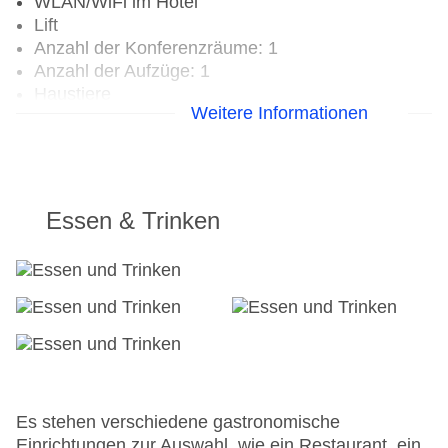
WLAN/WiFi im Hotel
Lift
Anzahl der Konferenzräume: 1
Anzahl der Aufzüge: 1
Haustiere
Weitere Informationen
Haustiere auf Anfrage: gegen Gebühr
Zimmerservice
Sonnenterrasse
Gesamtanzahl der Zimmer: 30
Pools:Indoor Pool, Sonnenschirme am Pool,
Essen & Trinken
Liegen am Pool
Zahlungsarten: EC Maestro, Mastercard, Visa
Landeskategorie: 4 Sterne
Es stehen verschiedene gastronomische
Einrichtungen zur Auswahl, wie ein Restaurant, ein