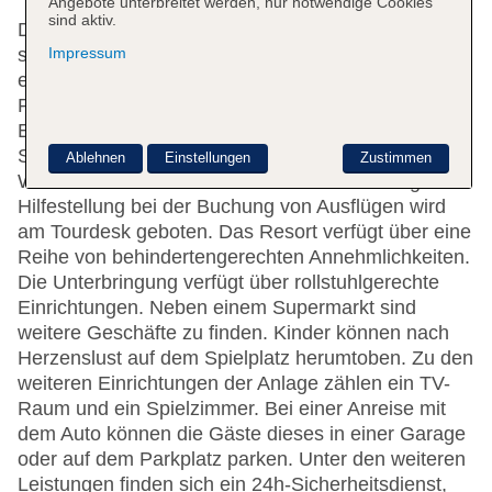
Angebote unterbreitet werden, nur notwendige Cookies
sind aktiv.
Die 1708 Zimmer und die 500 Apartments verteilen
Impressum
sich auf 5 Etagen und sind über 2 Aufzüge
erreichbar. Das freundliche Personal an der
Rezeption ist gerne bei allen Fragen behilflich. Zur
Einrichtung gehören eine Gepäckaufbewahrung, ein
Safe, ein Geldautomat und ein Getränkeautomat.
Ablehnen
Einstellungen
Zustimmen
WLAN ist in den öffentlichen Bereichen verfügbar.
Hilfestellung bei der Buchung von Ausflügen wird
am Tourdesk geboten. Das Resort verfügt über eine
Reihe von behindertengerechten Annehmlichkeiten.
Die Unterbringung verfügt über rollstuhlgerechte
Einrichtungen. Neben einem Supermarkt sind
weitere Geschäfte zu finden. Kinder können nach
Herzenslust auf dem Spielplatz herumtoben. Zu den
weiteren Einrichtungen der Anlage zählen ein TV-
Raum und ein Spielzimmer. Bei einer Anreise mit
dem Auto können die Gäste dieses in einer Garage
oder auf dem Parkplatz parken. Unter den weiteren
Leistungen finden sich ein 24h-Sicherheitsdienst,