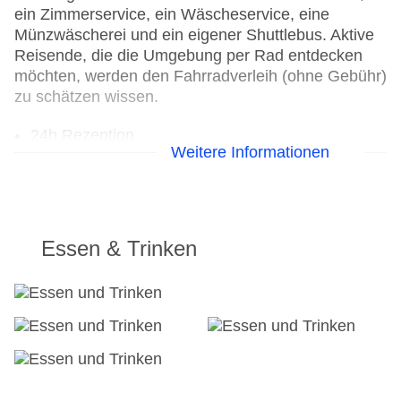
ein Zimmerservice, ein Wäscheservice, eine
Münzwäscherei und ein eigener Shuttlebus. Aktive
Reisende, die die Umgebung per Rad entdecken
möchten, werden den Fahrradverleih (ohne Gebühr)
zu schätzen wissen.
24h Rezeption
Weitere Informationen
Parkplatz
Check-in von: 16:00:00
Check-out bis: 10:00:00
Konferenzraum
Garage
Essen & Trinken
Hoteleröffnung: 1998
Hotelsafe
WLAN/WiFi im Hotel
Lift
Minimarkt
Anzahl der Konferenzräume: 1
Anzahl der Aufzüge: 2