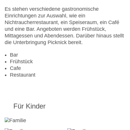
Haustiere
Zimmerservice
Es stehen verschiedene gastronomische
Sonnenterrasse
Einrichtungen zur Auswahl, wie ein
Gesamtanzahl der Stockwerke: 5
Nichtraucherrestaurant, ein Speiseraum, ein Café
Gesamtanzahl der Zimmer: 1708
und eine Bar. Angeboten werden Frühstück,
Pools:Kinderbecken, Outdoor Pool, Liegen am
Mittagessen und Abendessen. Darüber hinaus stellt
Pool
die Unterbringung Picknick bereit.
Zahlungsarten: American Express, Diners Club,
Mastercard, Visa
Bar
Landeskategorie: 4 Sterne
Frühstück
Cafe
Restaurant
Für Kinder