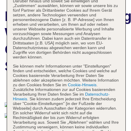
Darüber hinaus und soweit Sie einwilligen und
„Zustimmen“ auswählen, können wir sowie unsere bis zu
fünf Partner als Drittanbieter Cookies auf Ihrem Gerät
Hotelbeschreibun
setzen, andere Technologien verwenden und
personenbezogene Daten [z. B. IP-Adresse] von Ihnen
erheben und verarbeiten, um Ihnen auf oder neben
Westgate Town
unserer Webseite personalisierte Werbung und Inhalte
vorzuschlagen sowie Messungen und Analysen
durchzuführen. Dabei kann auch ein Datentransfer in
Drittstaaten [z.B. USA] möglich sein, wo vom EU-
Center Resort &
Datenschutzniveau abgewichen werden kann und
Zugriffe von dortigen Behörden nicht ausgeschlossen
werden können.
Spa
Sie können mehr Informationen unter "Einstellungen"
finden und entscheiden, welche Cookies und welche auf
Cookies basierende Verarbeitung Ihrer Daten Sie
ablehnen oder akzeptieren möchten. Weitere Information
zu den Cookies finden Sie im
Cookie-Hinweis
.
Das bietet Ihre Unterkunft
Zusätzliche Informationen zur auf Cookies basierenden
Verarbeitung Ihrer Daten finden Sie im
Datenschutz-
Hinweis
. Sie können zudem jederzeit Ihre Entscheidung
über "Cookie-Einstellungen" [in der Fußzeile der
Webseite] durch Ausschalten der Kategorien widerrufen.
Ein solcher Widerruf wirkt sich nicht auf die
Rechtmäßigkeit der bis zum Widerruf erfolgten
Verarbeitung aus. Soweit Sie „Ablehnen“ wählen und Ihre
Zustimmung verweigern, können keine individuellen