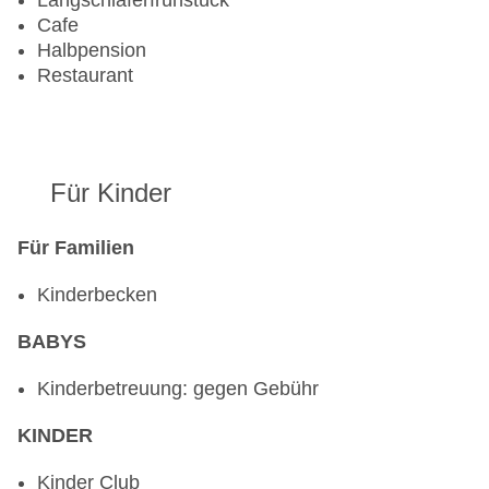
Langschläferfrühstück
Landeskategorie: 4 Sterne
Cafe
Halbpension
Restaurant
Für Kinder
Für Familien
Kinderbecken
BABYS
Kinderbetreuung: gegen Gebühr
KINDER
Kinder Club