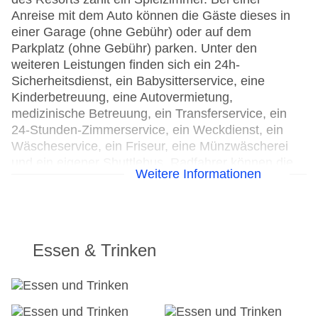
Anreise mit dem Auto können die Gäste dieses in
einer Garage (ohne Gebühr) oder auf dem
Parkplatz (ohne Gebühr) parken. Unter den
weiteren Leistungen finden sich ein 24h-
Sicherheitsdienst, ein Babysitterservice, eine
Kinderbetreuung, eine Autovermietung,
medizinische Betreuung, ein Transferservice, ein
24-Stunden-Zimmerservice, ein Weckdienst, ein
Wäscheservice, ein Friseur, eine Münzwäscherei
und ein eigener Shuttlebus. Radfahrer können die
Weitere Informationen
hauseigenen Fahrradstellplätze nutzen. Kostenfrei
steht Gästen die Tageszeitung zur Verfügung. Bei
Geschäftlichem hilft das Business-Center gerne
weiter und bietet ein Faxgerät an.
Essen & Trinken
24h Rezeption
Parkplatz
Check-in von: 14:00:00
Check-out bis: 11:00:00