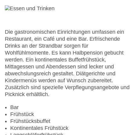
Konferenzraum
Garage
Garten: ohne Gebühr
Hoteleröffnung: 1994
Hotelsafe
Die gastronomischen Einrichtungen umfassen ein
WLAN/WiFi im Hotel
Restaurant, ein Café und eine Bar. Erfrischende
Letzte umfassende Renovierung: 2011
Drinks an der Strandbar sorgen für
Lift
Wohlfühlmomente. Es kann Halbpension gebucht
Minimarkt
werden. Ein kontinentales Buffetfrühstück,
Anzahl der Konferenzräume: 1
Mittagessen und Abendessen sind lecker und
Anzahl der Aufzüge: 1
abwechslungsreich gestaltet. Diätgerichte und
Zimmerservice
Kindermenüs werden auf Wunsch zubereitet.
Sonnenterrasse
Zusätzlich sind spezielle Verpflegungsangebote und
Gesamtanzahl der Stockwerke: 2
Picknick erhältlich.
Gesamtanzahl der Zimmer: 146
Pools:Kinderbecken, Aquapark: ohne Gebühr,
Bar
Indoor Pool, Outdoor Pool, Sonnenschirme am
Frühstück
Pool, Liegen am Pool, Wasserrutsche
Frühstücksbuffet
Zahlungsarten: American Express, Diners Club,
Kontinentales Frühstück
EC Maestro, Mastercard, Visa