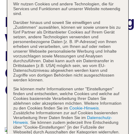
Wir nutzen Cookies und andere Technologien, die für
Services und Funktionen auf unserer Website notwendig
sind.
Hotelbeschreibun
Darüber hinaus und soweit Sie einwilligen und
„Zustimmen“ auswählen, können wir sowie unsere bis zu
fünf Partner als Drittanbieter Cookies auf Ihrem Gerät
White Sands
setzen, andere Technologien verwenden und
personenbezogene Daten [z. B. IP-Adresse] von Ihnen
erheben und verarbeiten, um Ihnen auf oder neben
Resort &
unserer Webseite personalisierte Werbung und Inhalte
vorzuschlagen sowie Messungen und Analysen
durchzuführen. Dabei kann auch ein Datentransfer in
Drittstaaten [z.B. USA] möglich sein, wo vom EU-
Conference
Datenschutzniveau abgewichen werden kann und
Zugriffe von dortigen Behörden nicht ausgeschlossen
werden können.
Centre
Sie können mehr Informationen unter "Einstellungen"
finden und entscheiden, welche Cookies und welche auf
Cookies basierende Verarbeitung Ihrer Daten Sie
ablehnen oder akzeptieren möchten. Weitere Information
zu den Cookies finden Sie im
Cookie-Hinweis
.
Zusätzliche Informationen zur auf Cookies basierenden
Das bietet Ihre Unterkunft
Verarbeitung Ihrer Daten finden Sie im
Datenschutz-
Hinweis
. Sie können zudem jederzeit Ihre Entscheidung
über "Cookie-Einstellungen" [in der Fußzeile der
Webseite] durch Ausschalten der Kategorien widerrufen.