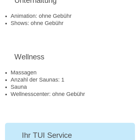
Unterhaltung
Golf
Golfplatz
Animation: ohne Gebühr
Shows: ohne Gebühr
Aerobic
Beachvolleyball
Fitnessraum
Tretboot
Wellness
Massagen
Anzahl der Saunas: 1
Sauna
Wellnesscenter: ohne Gebühr
Ihr TUI Service