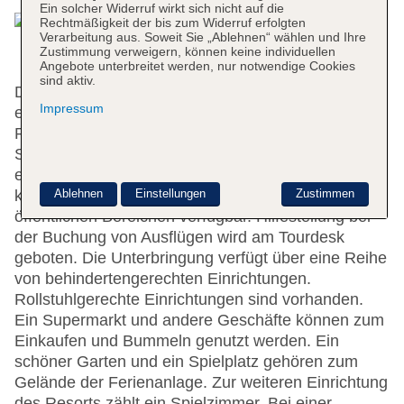
Ein solcher Widerruf wirkt sich nicht auf die
Rechtmäßigkeit der bis zum Widerruf erfolgten
Verarbeitung aus. Soweit Sie „Ablehnen“ wählen und Ihre
Zustimmung verweigern, können keine individuellen
Angebote unterbreitet werden, nur notwendige Cookies
sind aktiv.
Das Resort bietet 146 Zimmer und verfügt über
Impressum
einen Aufzug. Das freundliche Personal an der
Rezeption ist gerne bei allen Fragen behilflich.
Serviceleistungen wie eine Gepäckaufbewahrung,
ein Safe und eine Wechselstube tragen zu einem
Ablehnen
Einstellungen
Zustimmen
komfortablen Aufenthalt bei. WLAN ist in den
öffentlichen Bereichen verfügbar. Hilfestellung bei
der Buchung von Ausflügen wird am Tourdesk
geboten. Die Unterbringung verfügt über eine Reihe
von behindertengerechten Einrichtungen.
Rollstuhlgerechte Einrichtungen sind vorhanden.
Ein Supermarkt und andere Geschäfte können zum
Einkaufen und Bummeln genutzt werden. Ein
schöner Garten und ein Spielplatz gehören zum
Gelände der Ferienanlage. Zur weiteren Einrichtung
des Resorts zählt ein Spielzimmer. Bei einer