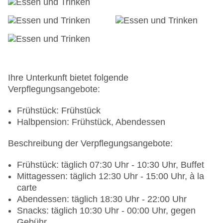
EUR, Indoor, Süßwasser, beheizbar, im
Wellnessbereich, Badekappenpflicht,
Balinesische Betten, Liegen
Relaxpool „Indoor Leisure Pool“: ab 0 Jahre,
Oktober - Mai; saisonabhängig, ohne Gebühr,
Indoor, Süßwasser, beheizbar,
Badekappenpflicht, Liegen: ohne Gebühr
Ihre Unterkunft bietet folgende
Adults-only-Pool „MAR Pool (Garden/Pool adults
Verpflegungsangebote:
only area)“: ab 14 Jahre, Juni - September;
saisonabhängig; wetterabhängig, ab 50 EUR,
Frühstück: Frühstück
Outdoor, Süßwasser, beheizbar: Mai - Oktober,
Halbpension: Frühstück, Abendessen
Balinesische Betten: gegen Gebühr, Liegen:
Beschreibung der Verpflegungsangebote:
gegen Gebühr, Liegestühle: gegen Gebühr,
Sonnenschirme
Frühstück: täglich 07:30 Uhr - 10:30 Uhr, Buffet
Whirlpool „SPA Whirlpool“: ab 16 Jahre, Januar -
Mittagessen: täglich 12:30 Uhr - 15:00 Uhr, à la
Dezember, pro Tag ca. 25 EUR, Süßwasser,
carte
beheizbar, im Wellnessbereich
Abendessen: täglich 18:30 Uhr - 22:00 Uhr
Badetücher: gegen Kaution
Snacks: täglich 10:30 Uhr - 00:00 Uhr, gegen
Souvenirshop, Boutique, Friseur
Gebühr