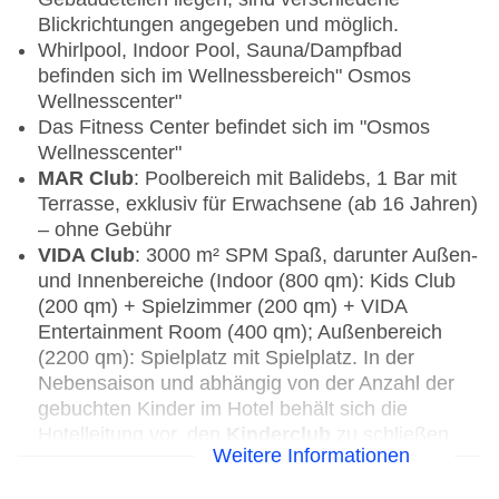
Blickrichtungen angegeben und möglich.
Whirlpool, Indoor Pool, Sauna/Dampfbad
befinden sich im Wellnessbereich" Osmos
Wellnesscenter"
Das Fitness Center befindet sich im "Osmos
Wellnesscenter"
MAR Club
: Poolbereich mit Balidebs, 1 Bar mit
Terrasse, exklusiv für Erwachsene (ab 16 Jahren)
– ohne Gebühr
VIDA Club
: 3000 m² SPM Spaß, darunter Außen-
und Innenbereiche (Indoor (800 qm): Kids Club
(200 qm) + Spielzimmer (200 qm) + VIDA
Entertainment Room (400 qm); Außenbereich
(2200 qm): Spielplatz mit Spielplatz. In der
Nebensaison und abhängig von der Anzahl der
gebuchten Kinder im Hotel behält sich die
Hotelleitung vor, den
Kinderclub
zu schließen
Weitere Informationen
oder nur am Wochenende zu öffnen (Fr/Sa/So
15-17 Uhr und Sa/So 10-13 Uhr).