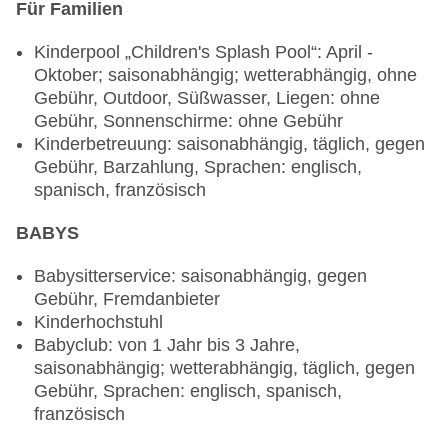
und 18:30 Uhr - 22:00 Uhr, klimatisierbar, mit
Für Familien
Gebäudeanzahl: 5, Etagen: 4, Zimmer: 250
Terrasse, Kinderhochstuhl, angemessene
Landeskategorie: 5 Sterne
Kinderpool „Children's Splash Pool“: April -
Kleidung erwünscht
Oktober; saisonabhängig; wetterabhängig, ohne
Spezialitätenrestaurant „Balcão da Tasca da
Gebühr, Outdoor, Süßwasser, Liegen: ohne
Memória“: Küche: landestypisch, à la carte,
Gebühr, Sonnenschirme: ohne Gebühr
Reservierung notwendig, gegen Gebühr,
Kinderbetreuung: saisonabhängig, täglich, gegen
saisonabhängig, täglich 17:00 Uhr - 22:00 Uhr,
Gebühr, Barzahlung, Sprachen: englisch,
klimatisierbar, angemessene Kleidung erwünscht
spanisch, französisch
Restaurant „Coco's“: Küche: mediterran, regional,
Kindermenü, à la carte, Reservierung notwendig,
BABYS
gegen Gebühr, Mai - Oktober; saisonabhängig,
täglich 12:00 Uhr - 17:00 Uhr und 17:00 Uhr -
Babysitterservice: saisonabhängig, gegen
22:00 Uhr, klimatisierbar, mit Terrasse, am Pool,
Gebühr, Fremdanbieter
Kinderhochstuhl, angemessene Kleidung
Kinderhochstuhl
erwünscht
Babyclub: von 1 Jahr bis 3 Jahre,
Restaurant „Cover“: Küche: international, Anfrage
saisonabhängig; wetterabhängig, täglich, gegen
& Reservierung notwendig, Januar - Dezember;
Gebühr, Sprachen: englisch, spanisch,
saisonabhängig, täglich 07:00 Uhr - 11:00 Uhr,
französisch
angemessene Kleidung erwünscht
Bars & mehr: 3