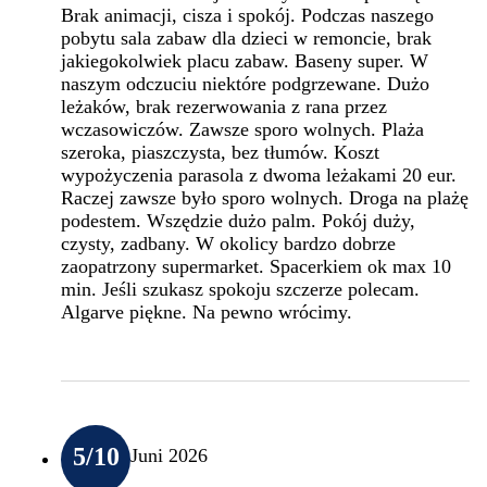
Brak animacji, cisza i spokój. Podczas naszego
pobytu sala zabaw dla dzieci w remoncie, brak
jakiegokolwiek placu zabaw. Baseny super. W
naszym odczuciu niektóre podgrzewane. Dużo
leżaków, brak rezerwowania z rana przez
wczasowiczów. Zawsze sporo wolnych. Plaża
szeroka, piaszczysta, bez tłumów. Koszt
wypożyczenia parasola z dwoma leżakami 20 eur.
Raczej zawsze było sporo wolnych. Droga na plażę
podestem. Wszędzie dużo palm. Pokój duży,
czysty, zadbany. W okolicy bardzo dobrze
zaopatrzony supermarket. Spacerkiem ok max 10
min. Jeśli szukasz spokoju szczerze polecam.
Algarve piękne. Na pewno wrócimy.
5
/10
Juni 2026