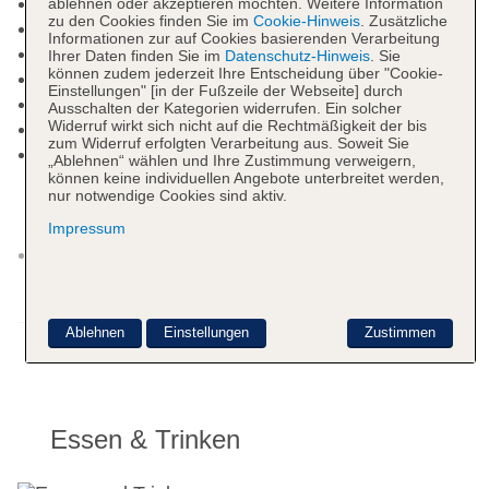
Gästebetreuung
ablehnen oder akzeptieren möchten. Weitere Information
zu den Cookies finden Sie im
Cookie-Hinweis
. Zusätzliche
Lift
Informationen zur auf Cookies basierenden Verarbeitung
Kaminzimmer
Ihrer Daten finden Sie im
Datenschutz-Hinweis
. Sie
können zudem jederzeit Ihre Entscheidung über "Cookie-
Geldautomat in der Unterkunft
Einstellungen" [in der Fußzeile der Webseite] durch
Gartenanlage, Sonnenterrasse
Ausschalten der Kategorien widerrufen. Ein solcher
Widerruf wirkt sich nicht auf die Rechtmäßigkeit der bis
Pools: 6
zum Widerruf erfolgten Verarbeitung aus. Soweit Sie
Relaxpool „Chill-out Pool“: saisonabhängig;
„Ablehnen“ wählen und Ihre Zustimmung verweigern,
wetterabhängig, ohne Gebühr, Outdoor,
können keine individuellen Angebote unterbreitet werden,
nur notwendige Cookies sind aktiv.
Süßwasser, Liegen: ohne Gebühr,
Sonnenschirme: ohne Gebühr
Impressum
Kinderpool „Children's Splash Pool“: April -
Oktober; saisonabhängig; wetterabhängig, ohne
Gebühr, Outdoor, Süßwasser, Liegen: ohne
Weitere Informationen
Gebühr, Sonnenschirme: ohne Gebühr
Ablehnen
Einstellungen
Zustimmen
Pool „Ocean Pool“: saisonabhängig;
wetterabhängig, ohne Gebühr, Outdoor,
Süßwasser, Liegen: ohne Gebühr,
Sonnenschirme: ohne Gebühr
Essen & Trinken
Adults-only-Pool „SPA Indoor Animated Pool“: ab
16 Jahre, Januar - Dezember, pro Tag ab 20