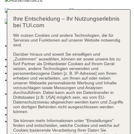
Ihre Entscheidung – Ihr Nutzungserlebnis
bei TUI.com
Wir nutzen Cookies und andere Technologien, die für
Services und Funktionen auf unserer Website notwendig
sind.
Kurtaxe/Ökotaxe/Touristensteuer zahlbar vor Ort:
pro Nacht ca. 2 EUR
Darüber hinaus und soweit Sie einwilligen und
Nichtraucherhotel
„Zustimmen“ auswählen, können wir sowie unsere bis zu
fünf Partner als Drittanbieter Cookies auf Ihrem Gerät
Check-in Zeit ab 16:00 Uhr
setzen, andere Technologien verwenden und
Check-out Zeit bis 12:00 Uhr
personenbezogene Daten [z. B. IP-Adresse] von Ihnen
erheben und verarbeiten, um Ihnen auf oder neben
Early Check-in: gegen Gebühr, Barzahlung,
unserer Webseite personalisierte Werbung und Inhalte
Anfrage & Reservierung notwendig
vorzuschlagen sowie Messungen und Analysen
durchzuführen. Dabei kann auch ein Datentransfer in
Late Check-out: gegen Gebühr, Barzahlung,
Drittstaaten [z.B. USA] möglich sein, wo vom EU-
Anfrage & Reservierung notwendig
Datenschutzniveau abgewichen werden kann und Zugriffe
von dortigen Behörden nicht ausgeschlossen werden
Hoteleröffnung: 2013
können.
Letzte Komplettrenovierung: 2026
Sie können mehr Informationen unter "Einstellungen"
Rezeption: täglich, Sprachen: englisch, spanisch,
finden und entscheiden, welche Cookies und welche auf
französisch
Cookies basierende Verarbeitung Ihrer Daten Sie