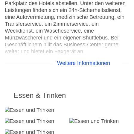
Parkplatz des Hotels abstellen. Unter den weiteren
Leistungen finden sich ein 24h-Sicherheitsdienst,
eine Autovermietung, medizinische Betreuung, ein
Transferservice, ein Zimmerservice, ein
Weckdienst, ein Wäscheservice, eine
Münzwäscherei und ein eigener Shuttlebus. Bei
Geschäftlichem hilft das Business-Center gerne
weiter und bietet ein Faxgerät an.
Weitere Informationen
24h Rezeption
Parkplatz: gegen Gebühr
Check-in von: 04:00:00
Check-out bis: 11:00:00
Konferenzraum
Essen & Trinken
Garten: ohne Gebühr
Hoteleröffnung: 1971
Hotelsafe
WLAN/WiFi im Hotel
Letzte umfassende Renovierung: 2019
Lift