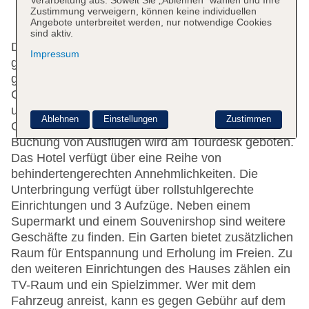
Zustimmung verweigern, können keine individuellen
Angebote unterbreitet werden, nur notwendige Cookies
sind aktiv.
Das freundliche Personal an der Rezeption ist
Impressum
gerne bei allen Fragen behilflich. Zur Einrichtung
gehören eine Garderobe, eine
Gepäckaufbewahrung, ein Safe, ein Geldautomat
und ein Getränkeautomat. Per WLAN erhalten die
Ablehnen
Einstellungen
Zustimmen
Gäste Zugang zum Internet. Hilfestellung bei der
Buchung von Ausflügen wird am Tourdesk geboten.
Das Hotel verfügt über eine Reihe von
behindertengerechten Annehmlichkeiten. Die
Unterbringung verfügt über rollstuhlgerechte
Einrichtungen und 3 Aufzüge. Neben einem
Supermarkt und einem Souvenirshop sind weitere
Geschäfte zu finden. Ein Garten bietet zusätzlichen
Raum für Entspannung und Erholung im Freien. Zu
den weiteren Einrichtungen des Hauses zählen ein
TV-Raum und ein Spielzimmer. Wer mit dem
Fahrzeug anreist, kann es gegen Gebühr auf dem