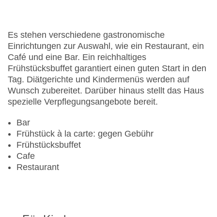
Minimarkt
Anzahl der Konferenzräume: 1
Anzahl der Aufzüge: 3
Es stehen verschiedene gastronomische
Zimmerservice
Einrichtungen zur Auswahl, wie ein Restaurant, ein
Sonnenterrasse
Café und eine Bar. Ein reichhaltiges
Gesamtanzahl der Stockwerke: 5
Frühstücksbuffet garantiert einen guten Start in den
Gesamtanzahl der Zimmer: 394
Tag. Diätgerichte und Kindermenüs werden auf
Pools:Kinderbecken, Beheizter Außenpool: ohne
Wunsch zubereitet. Darüber hinaus stellt das Haus
Gebühr, Outdoor Pool, Liegen am Pool
spezielle Verpflegungsangebote bereit.
Zahlungsarten: American Express, Diners Club,
Mastercard, Visa
Bar
Landeskategorie: 4 Sterne
Frühstück à la carte: gegen Gebühr
Frühstücksbuffet
Cafe
Restaurant