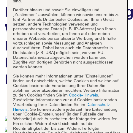
sind.
Hotelbeschreibun
Darüber hinaus und soweit Sie einwilligen und
„Zustimmen“ auswählen, können wir sowie unsere bis zu
fünf Partner als Drittanbieter Cookies auf Ihrem Gerät
Wyndham Garden
setzen, andere Technologien verwenden und
personenbezogene Daten [z. B. IP-Adresse] von Ihnen
erheben und verarbeiten, um Ihnen auf oder neben
unserer Webseite personalisierte Werbung und Inhalte
Lake Buena Vista
vorzuschlagen sowie Messungen und Analysen
durchzuführen. Dabei kann auch ein Datentransfer in
Drittstaaten [z.B. USA] möglich sein, wo vom EU-
Disney Springs
Datenschutzniveau abgewichen werden kann und
Zugriffe von dortigen Behörden nicht ausgeschlossen
werden können.
Resort Area
Sie können mehr Informationen unter "Einstellungen"
finden und entscheiden, welche Cookies und welche auf
Cookies basierende Verarbeitung Ihrer Daten Sie
ablehnen oder akzeptieren möchten. Weitere Information
zu den Cookies finden Sie im
Cookie-Hinweis
.
Zusätzliche Informationen zur auf Cookies basierenden
Das bietet Ihre Unterkunft
Verarbeitung Ihrer Daten finden Sie im
Datenschutz-
Hinweis
. Sie können zudem jederzeit Ihre Entscheidung
über "Cookie-Einstellungen" [in der Fußzeile der
Webseite] durch Ausschalten der Kategorien widerrufen.
Ein solcher Widerruf wirkt sich nicht auf die
Rechtmäßigkeit der bis zum Widerruf erfolgten
Verarbeitung aus. Soweit Sie „Ablehnen“ wählen und Ihre