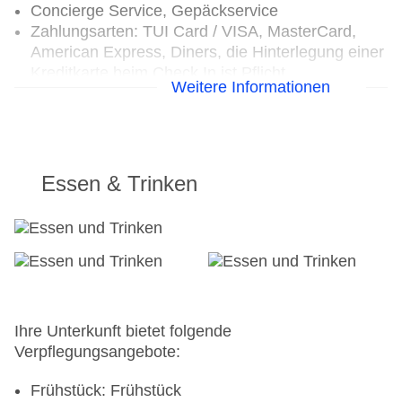
Concierge Service, Gepäckservice
Zahlungsarten: TUI Card / VISA, MasterCard,
American Express, Diners, die Hinterlegung einer
Kreditkarte beim Check In ist Pflicht
Weitere Informationen
Haustiere nicht erlaubt
Parkmöglichkeiten: Parkplatz (nach
Verfügbarkeit), unbewacht: gegen Gebühr,
Anfrage & Reservierung nicht notwendig,
Stellplätze, überdacht: gegen Gebühr, Anfrage &
Essen & Trinken
Reservierung nicht notwendig, im Parkhaus:
gegen Gebühr, Anfrage & Reservierung nicht
notwendig
Tagungseinrichtungen: Konferenzräume: 4,
klimatisierte Tagungsräume, Tagungsequipment:
gegen Gebühr, Coffee Breaks: gegen Gebühr
Gebäudeanzahl: 2, Etagen: 22, Zimmer: 591
Ihre Unterkunft bietet folgende
Landeskategorie: 5 Sterne
Verpflegungsangebote:
Frühstück: Frühstück