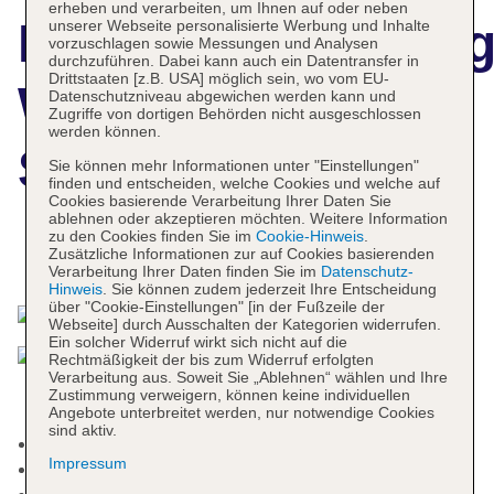
erheben und verarbeiten, um Ihnen auf oder neben
Hotelbeschreibun
unserer Webseite personalisierte Werbung und Inhalte
vorzuschlagen sowie Messungen und Analysen
durchzuführen. Dabei kann auch ein Datentransfer in
Drittstaaten [z.B. USA] möglich sein, wo vom EU-
Wyndham
Datenschutzniveau abgewichen werden kann und
Zugriffe von dortigen Behörden nicht ausgeschlossen
werden können.
Singapore Hotel
Sie können mehr Informationen unter "Einstellungen"
finden und entscheiden, welche Cookies und welche auf
Cookies basierende Verarbeitung Ihrer Daten Sie
ablehnen oder akzeptieren möchten. Weitere Information
zu den Cookies finden Sie im
Cookie-Hinweis
.
Zusätzliche Informationen zur auf Cookies basierenden
Das bietet Ihre Unterkunft
Verarbeitung Ihrer Daten finden Sie im
Datenschutz-
Hinweis
. Sie können zudem jederzeit Ihre Entscheidung
über "Cookie-Einstellungen" [in der Fußzeile der
Webseite] durch Ausschalten der Kategorien widerrufen.
Ein solcher Widerruf wirkt sich nicht auf die
Rechtmäßigkeit der bis zum Widerruf erfolgten
Verarbeitung aus. Soweit Sie „Ablehnen“ wählen und Ihre
Zustimmung verweigern, können keine individuellen
Angebote unterbreitet werden, nur notwendige Cookies
sind aktiv.
Nichtraucherhotel, Raucherbereich
Impressum
Check-in Zeit ab 15:00 Uhr