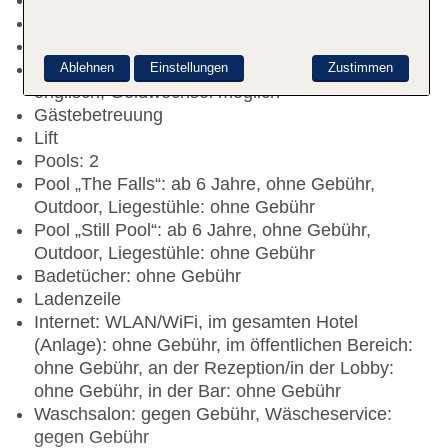
Check-out Zeit bis 12:00 Uhr
Hoteleröffnung: 1974
Letzte Komplettrenovierung: 2025
Rezeption: täglich 24 Stunden, Sprachen:
Ablehnen
Einstellungen
Zustimmen
englisch, Geldwechsel möglich
Gästebetreuung
Lift
Pools: 2
Pool „The Falls“: ab 6 Jahre, ohne Gebühr,
Outdoor, Liegestühle: ohne Gebühr
Pool „Still Pool“: ab 6 Jahre, ohne Gebühr,
Outdoor, Liegestühle: ohne Gebühr
Badetücher: ohne Gebühr
Ladenzeile
Internet: WLAN/WiFi, im gesamten Hotel
(Anlage): ohne Gebühr, im öffentlichen Bereich:
ohne Gebühr, an der Rezeption/in der Lobby:
ohne Gebühr, in der Bar: ohne Gebühr
Waschsalon: gegen Gebühr, Wäscheservice:
gegen Gebühr