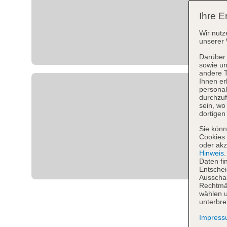
Ihre E
Wir nutz
unserer 
Darüber 
sowie un
andere 
Ihnen er
personal
durchzuf
sein, w
dortigen
Sie könn
Cookies 
oder akz
Hinweis
Daten fi
Entschei
Ausschal
Rechtmäß
wählen u
unterbre
Impres