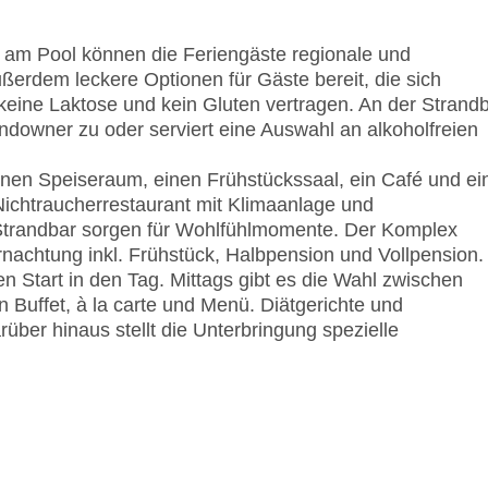
WLAN/WiFi im Hotel
Letzte umfassende Renovierung: 2009
 am Pool können die Feriengäste regionale und
Lift
ußerdem leckere Optionen für Gäste bereit, die sich
Minimarkt
keine Laktose und kein Gluten vertragen. An der Strand
Anzahl der Aufzüge: 1
ndowner zu oder serviert eine Auswahl an alkoholfreien
Haustiere
Zimmerservice
nen Speiseraum, einen Frühstückssaal, ein Café und ei
Sonnenterrasse
Nichtraucherrestaurant mit Klimaanlage und
Pools:Kinderbecken, Indoor Pool, Outdoor Pool,
 Strandbar sorgen für Wohlfühlmomente. Der Komplex
am Pool: gegen Gebühr
rnachtung inkl. Frühstück, Halbpension und Vollpension.
Zahlungsarten: American Express, Mastercard, V
en Start in den Tag. Mittags gibt es die Wahl zwischen
Landeskategorie: 4 Sterne
 Buffet, à la carte und Menü. Diätgerichte und
ber hinaus stellt die Unterbringung spezielle