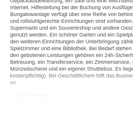
Gepäckaufbewahrung, ein Safe und eine Wechsels
Internet. Hilfestellung bei der Buchung von Ausflü
Bungalowanlage verfügt über eine Reihe von behin
und rollstuhlgerechte Einrichtungen sind vorhanden
Supermarkt und ein Souvenirshop und andere Ges
genutzt werden. Ein schöner Garten und ein Spiel
den weiteren Einrichtungen der Unterbringung zähle
Spielzimmer und eine Bibliothek. Bei Bedarf stehe
den gebotenen Leistungen gehören ein 24h-Sicherhe
Betreuung, ein Transferservice, ein Zimmerservice, 
Münzwäscherei und ein eigener Shuttlebus. Es lie
kostenpflichtig). Bei Geschäftlichem hilft das Busin
an.
24h Rezeption
Parkplatz
Konferenzraum
Garten
Hoteleröffnung: 1970
Hotelsafe