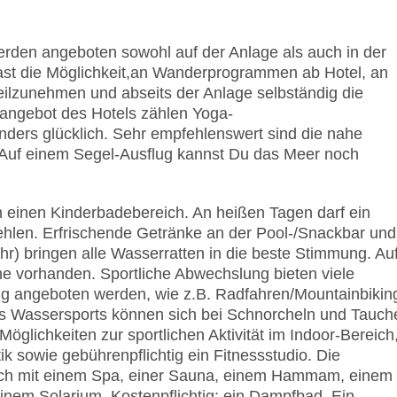
werden angeboten sowohl auf der Anlage als auch in der
st die Möglichkeit,an Wanderprogrammen ab Hotel, an
lzunehmen und abseits der Anlage selbständig die
angebot des Hotels zählen Yoga-
ders glücklich. Sehr empfehlenswert sind die nahe
 Auf einem Segel-Ausflug kannst Du das Meer noch
 einen Kinderbadebereich. An heißen Tagen darf ein
ehlen. Erfrischende Getränke an der Pool-/Snackbar und
) bringen alle Wasserratten in die beste Stimmung. Au
e vorhanden. Sportliche Abwechslung bieten viele
ung angeboten werden, wie z.B. Radfahren/Mountainbikin
es Wassersports können sich bei Schnorcheln und Tauch
öglichkeiten zur sportlichen Aktivität im Indoor-Bereich
k sowie gebührenpflichtig ein Fitnessstudio. Die
eich mit einem Spa, einer Sauna, einem Hammam, einem
em Solarium. Kostenpflichtig: ein Dampfbad. Ein