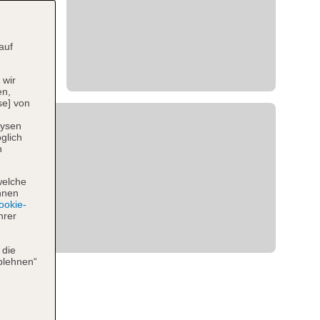
auf
 wir
en,
se] von
lysen
glich
n
welche
hnen
okie-
hrer
 die
blehnen“