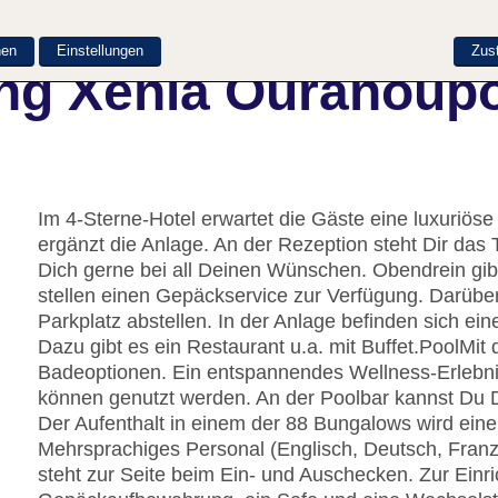
nen
Einstellungen
Zus
ng Xenia Ouranoupo
Im 4-Sterne-Hotel erwartet die Gäste eine luxuriö
ergänzt die Anlage. An der Rezeption steht Dir das 
Dich gerne bei all Deinen Wünschen. Obendrein gi
stellen einen Gepäckservice zur Verfügung. Darüb
Parkplatz abstellen. In der Anlage befinden sich ei
Dazu gibt es ein Restaurant u.a. mit Buffet.
Pool
Mit 
Badeoptionen. Ein entspannendes Wellness-Erlebni
können genutzt werden. An der Poolbar kannst Du De
Der Aufenthalt in einem der 88 Bungalows wird eine
Mehrsprachiges Personal (Englisch, Deutsch, Fran
steht zur Seite beim Ein- und Auschecken. Zur Einr