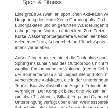
Sport & Fitness
Eine große Auswahl an sportlichen Aktivitäten 
Umgebung des Hotel Xenia Ouranoupolis. Du ha
Lunchpaketen und an geführten Wanderungen tei
nahegelegene Natur zu entdecken. Zum Freizeit
Kurse.
Wassersportbegeisterte werden hier beson
gelegenen Surf-, Schnorchel- und Tauch-Spots.
intensiver erleben.
Außer 2 Innenbecken bietet die Poolanlage auch
Sprung ins kühle Nass des Outdoorpools nicht f
wohlige Entspannung im Whirlpool (gegen Gebühr
der Sonnenterrasse sind Liegestühle und Schirm
verschiedene Aktivitäten, die in der Unterbring
Tennis, Beachvolleyball und Angeln. Freunde d
vergnügen. Der Komplex bietet eine Vielzahl an M
wie etwa Tischtennis, Billard, Yoga und Gymnasti
Unterbringung verfügt über einen Wellnessber
Schönheitssalon, Massage-Anwendungen und ein