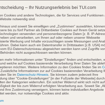
ntscheidung – Ihr Nutzungserlebnis bei TUI.com
en Cookies und andere Technologien, die für Services und Funktionen 
Website notwendig sind.
hinaus und soweit Sie einwilligen und „Zustimmen“ auswählen, können
sere bis zu fünf Partner als Drittanbieter Cookies auf Ihrem Gerät setz
Technologien verwenden und personenbezogene Daten [z. B. IP-Adres
heben und verarbeiten, um Ihnen auf oder neben unserer Webseite
isierte Werbung und Inhalte vorzuschlagen sowie Messungen und Ana
ühren. Dabei kann auch ein Datentransfer in Drittstaaten [z.B. USA] mö
o vom EU-Datenschutzniveau abgewichen werden kann und Zugriffe vo
 Behörden nicht ausgeschlossen werden können.
en mehr Informationen unter "Einstellungen" finden und entscheiden, 
und welche auf Cookies basierende Verarbeitung Ihrer Daten Sie able
eptieren möchten. Weitere Information zu den Cookies finden Sie im
Co
. Zusätzliche Informationen zur auf Cookies basierenden Verarbeitung I
nden Sie im
Datenschutz-Hinweis
. Sie können zudem jederzeit Ihre
dung über "Cookie-Einstellungen" [in der Fußzeile der Webseite] durch
ten der Kategorien widerrufen. Ein solcher Widerruf wirkt sich nicht auf
igkeit der bis zum Widerruf erfolgten Verarbeitung aus. Soweit Sie „A
nd Ihre Zustimmung verweigern, können keine individuellen Angebote
itet werden, nur notwendige Cookies sind aktiv.
sum