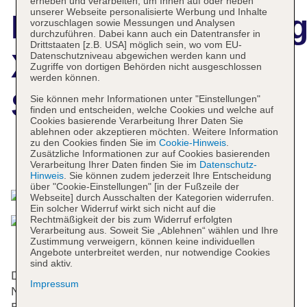
erheben und verarbeiten, um Ihnen auf oder neben
unserer Webseite personalisierte Werbung und Inhalte
Hotelbeschreibun
vorzuschlagen sowie Messungen und Analysen
durchzuführen. Dabei kann auch ein Datentransfer in
Drittstaaten [z.B. USA] möglich sein, wo vom EU-
XO Hotels Blue
Datenschutzniveau abgewichen werden kann und
Zugriffe von dortigen Behörden nicht ausgeschlossen
werden können.
Square
Sie können mehr Informationen unter "Einstellungen"
finden und entscheiden, welche Cookies und welche auf
Cookies basierende Verarbeitung Ihrer Daten Sie
ablehnen oder akzeptieren möchten. Weitere Information
zu den Cookies finden Sie im
Cookie-Hinweis
.
Zusätzliche Informationen zur auf Cookies basierenden
Das bietet Ihre Unterkunft
Verarbeitung Ihrer Daten finden Sie im
Datenschutz-
Hinweis
. Sie können zudem jederzeit Ihre Entscheidung
über "Cookie-Einstellungen" [in der Fußzeile der
Webseite] durch Ausschalten der Kategorien widerrufen.
Ein solcher Widerruf wirkt sich nicht auf die
Rechtmäßigkeit der bis zum Widerruf erfolgten
Verarbeitung aus. Soweit Sie „Ablehnen“ wählen und Ihre
Zustimmung verweigern, können keine individuellen
Angebote unterbreitet werden, nur notwendige Cookies
sind aktiv.
Das Hotel mit einem Aufzug verfügt über 180
Impressum
Nichtraucherzimmer. An der Rezeption im