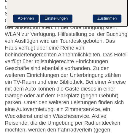
Empfangsbereich steht englisch- und
deutschsprachiges Personal mit Rat und Tat zur
Seite. Die Einrichtung umfasst eine Garderobe, eine
Ablehnen
Einstellungen
Zustimmen
Gepäckaufbewahrung, einen Safe und einen
Getränkeautomaten. In der Unterbringung steht
WLAN zur Verfügung. Hilfestellung bei der Buchung
von Ausflügen wird am Tourdesk geboten. Das
Haus verfügt über eine Reihe von
behindertengerechten Annehmlichkeiten. Das Hotel
verfügt über rollstuhlgerechte Einrichtungen.
Geschäfte sind ebenfalls vorhanden. Zu den
weiteren Einrichtungen der Unterbringung zählen
ein TV-Raum und eine Bibliothek. Bei einer Anreise
mit dem Auto können die Gäste dieses in einer
Garage oder auf dem Parkplatz (gegen Gebühr)
parken. Unter den weiteren Leistungen finden sich
eine Autovermietung, ein Zimmerservice, ein
Weckdienst und ein Wäscheservice. Aktive
Reisende, die die Umgebung per Rad entdecken
möchten, werden den Fahrradverleih (gegen