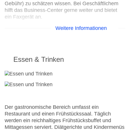
Gebühr) zu schätzen wissen. Bei Geschäftlichem
hilft das Business-Center gerne weiter und bietet
ein Faxgerät an.
Weitere Informationen
24h Rezeption
Parkplatz: gegen Gebühr
Check-in von: 15:00:00
Check-out bis: 11:00:00
Konferenzraum
Essen & Trinken
Garage
Hotelsafe
WLAN/WiFi im Hotel
Letzte umfassende Renovierung: 2008
Lift
Anzahl der Aufzüge: 1
Zimmerservice
Der gastronomische Bereich umfasst ein
Gesamtanzahl der Stockwerke: 2
Restaurant und einen Frühstückssaal. Täglich
Gesamtanzahl der Zimmer: 180
werden ein reichhaltiges Frühstücksbuffet und
Zahlungsarten: American Express, EC Maestro,
Mittagessen serviert. Diätgerichte und Kindermenüs
Mastercard, Visa