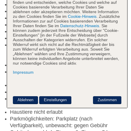
finden und entscheiden, welche Cookies und welche auf
Check-in Zeit ab 15:00 Uhr
Cookies basierende Verarbeitung Ihrer Daten Sie
Check-out Zeit bis 11:00 Uhr
ablehnen oder akzeptieren möchten. Weitere Information
zu den Cookies finden Sie im
Cookie-Hinweis
. Zusätzliche
Rezeption
Informationen zur auf Cookies basierenden Verarbeitung
Lift
Ihrer Daten finden Sie im
Datenschutz-Hinweis
. Sie
können zudem jederzeit Ihre Entscheidung über "Cookie-
Gemeinschaftslounge/TV-Bereich
Einstellungen" [in der Fußzeile der Webseite] durch
Sonnenterrasse
Ausschalten der Kategorien widerrufen. Ein solcher
Pool: ohne Gebühr, Outdoor, Süßwasser,
Widerruf wirkt sich nicht auf die Rechtmäßigkeit der bis
zum Widerruf erfolgten Verarbeitung aus. Soweit Sie
beheizbar, Liegen: ohne Gebühr, Sonnenschirme:
„Ablehnen“ wählen und Ihre Zustimmung verweigern,
ohne Gebühr
können keine individuellen Angebote unterbreitet werden,
nur notwendige Cookies sind aktiv.
Badetücher: ohne Gebühr
Internet: WLAN/WiFi, im gesamten Hotel
Impressum
(Anlage): ohne Gebühr
Wäscheservice: gegen Gebühr
Concierge Service
Zahlungsarten: TUI Card / VISA, MasterCard,
Ablehnen
Einstellungen
Zustimmen
American Express, EC Karte/Maestro
Haustiere nicht erlaubt
Parkmöglichkeiten: Parkplatz (nach
Verfügbarkeit), unbewacht: gegen Gebühr