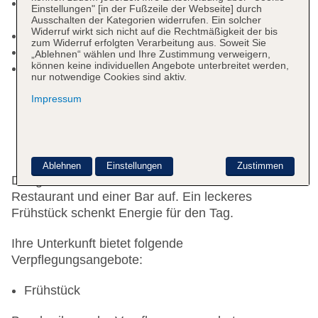
Parkmöglichkeiten: Parkplatz (nach
Einstellungen" [in der Fußzeile der Webseite] durch
Verfügbarkeit), unbewacht: gegen Gebühr
Ausschalten der Kategorien widerrufen. Ein solcher
Widerruf wirkt sich nicht auf die Rechtmäßigkeit der bis
Tagungseinrichtungen: Konferenzräume: 1
zum Widerruf erfolgten Verarbeitung aus. Soweit Sie
Etagen: 5, Zimmer: 22
„Ablehnen“ wählen und Ihre Zustimmung verweigern,
können keine individuellen Angebote unterbreitet werden,
Landeskategorie: 4 Sterne
nur notwendige Cookies sind aktiv.
Impressum
Essen & Trinken
Ablehnen
Einstellungen
Zustimmen
Der gastronomische Bereich wartet mit einem
Restaurant und einer Bar auf. Ein leckeres
Frühstück schenkt Energie für den Tag.
Ihre Unterkunft bietet folgende
Verpflegungsangebote:
Frühstück