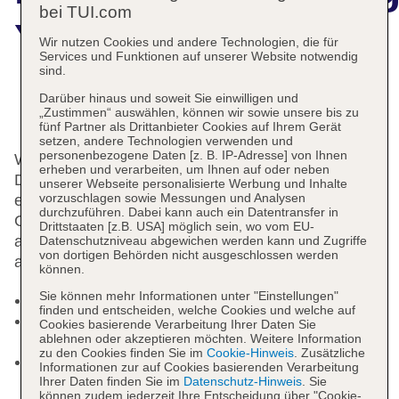
bei TUI.com
Ylli I Detit
Wir nutzen Cookies und andere Technologien, die für
Services und Funktionen auf unserer Website notwendig
sind.
Darüber hinaus und soweit Sie einwilligen und
Das bietet Ihre Unterkunft
„Zustimmen“ auswählen, können wir sowie unsere bis zu
fünf Partner als Drittanbieter Cookies auf Ihrem Gerät
setzen, andere Technologien verwenden und
personenbezogene Daten [z. B. IP-Adresse] von Ihnen
Wohlfühlen können sich die Gäste in 22 Zimmern.
erheben und verarbeiten, um Ihnen auf oder neben
Die Unterbringung bietet einen Zimmerservice und
unserer Webseite personalisierte Werbung und Inhalte
vorzuschlagen sowie Messungen und Analysen
einen Konferenzraum. Per WLAN erhalten die
durchzuführen. Dabei kann auch ein Datentransfer in
Gäste Zugang zum Internet. Wer mit dem Fahrzeug
Drittstaaten [z.B. USA] möglich sein, wo vom EU-
anreist, kann es auf dem Parkplatz des Hauses
Datenschutzniveau abgewichen werden kann und Zugriffe
von dortigen Behörden nicht ausgeschlossen werden
abstellen.
können.
Sie können mehr Informationen unter "Einstellungen"
Hoteleröffnung: 2002
finden und entscheiden, welche Cookies und welche auf
Internet: WLAN/WiFi, im öffentlichen Bereich:
Cookies basierende Verarbeitung Ihrer Daten Sie
ablehnen oder akzeptieren möchten. Weitere Information
ohne Gebühr
zu den Cookies finden Sie im
Cookie-Hinweis
. Zusätzliche
Zahlungsarten: TUI Card / VISA, MasterCard,
Informationen zur auf Cookies basierenden Verarbeitung
Diners
Ihrer Daten finden Sie im
Datenschutz-Hinweis
. Sie
können zudem jederzeit Ihre Entscheidung über "Cookie-