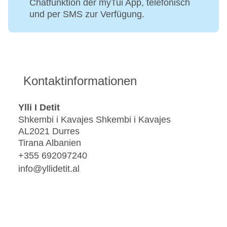
Chatfunktion der myTui App, telefonisch
und per SMS zur Verfügung.
Kontaktinformationen
Ylli I Detit
Shkembi i Kavajes Shkembi i Kavajes
AL2021 Durres
Tirana Albanien
+355 692097240
info@yllidetit.al