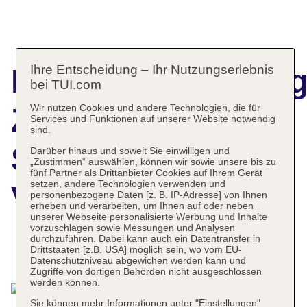
Ihre Entscheidung – Ihr Nutzungserlebnis
Hotelbeschreibun
bei TUI.com
Wir nutzen Cookies und andere Technologien, die für
Zanzibar White
Services und Funktionen auf unserer Website notwendig
sind.
Sand Luxury
Darüber hinaus und soweit Sie einwilligen und
„Zustimmen“ auswählen, können wir sowie unsere bis zu
fünf Partner als Drittanbieter Cookies auf Ihrem Gerät
setzen, andere Technologien verwenden und
Villas & Spa
personenbezogene Daten [z. B. IP-Adresse] von Ihnen
erheben und verarbeiten, um Ihnen auf oder neben
unserer Webseite personalisierte Werbung und Inhalte
vorzuschlagen sowie Messungen und Analysen
durchzuführen. Dabei kann auch ein Datentransfer in
Drittstaaten [z.B. USA] möglich sein, wo vom EU-
Das bietet Ihre Unterkunft
Datenschutzniveau abgewichen werden kann und
Zugriffe von dortigen Behörden nicht ausgeschlossen
werden können.
Sie können mehr Informationen unter "Einstellungen"