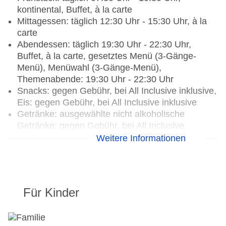
kontinental, Buffet, à la carte
Mittagessen: täglich 12:30 Uhr - 15:30 Uhr, à la
carte
Abendessen: täglich 19:30 Uhr - 22:30 Uhr,
Buffet, à la carte, gesetztes Menü (3-Gänge-
Menü), Menüwahl (3-Gänge-Menü),
Themenabende: 19:30 Uhr - 22:30 Uhr
Snacks: gegen Gebühr, bei All Inclusive inklusive,
Eis: gegen Gebühr, bei All Inclusive inklusive
Getränke: ausgewählte nicht alkoholische
Getränke: gegen Gebühr, bei All Inclusive
inklusive, ausgewählte nationale alkoholische
Weitere Informationen
Getränke: gegen Gebühr, bei All Inclusive
inklusive, ausgewählte internationale alkoholische
Getränke: gegen Gebühr, bei All Inclusive
inklusive, ausgewählte Tischgetränke zu den
Für Kinder
Mahlzeiten: gegen Gebühr, bei All Inclusive
inklusive
Candlelightdinner: täglich 19:30 Uhr - 22:30 Uhr,