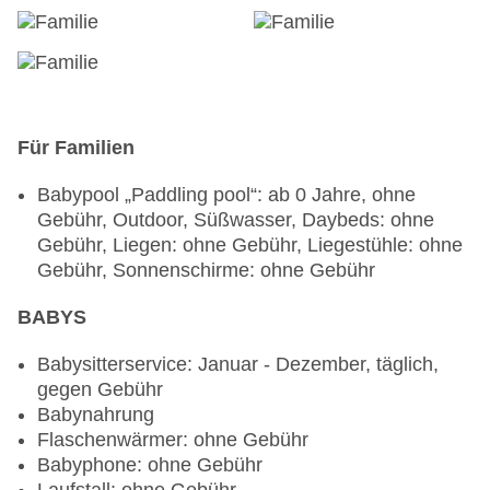
Anfrage & Reservierung notwendig, gegen
Gebühr, gesetztes Menü, Menüwahl
Weinprobe: gegen Gebühr, Anfrage &
Reservierung notwendig
Weihnachtsspecial: Buffet, Menü,
Silvesterspecial: Buffet, Menü
Für Familien
Restaurants: 2
Babypool „Paddling pool“: ab 0 Jahre, ohne
Hauptrestaurant „Doors to Zanzibar Restaurant“:
Gebühr, Outdoor, Süßwasser, Daybeds: ohne
Küche: international, landestypisch, mediterran,
Gebühr, Liegen: ohne Gebühr, Liegestühle: ohne
Fisch/Meeresfrüchte, Grillgerichte, Babynahrung:
Gebühr, Sonnenschirme: ohne Gebühr
gegen Gebühr, Anfrage & Reservierung
notwendig, glutenfreie Gerichte: gegen Gebühr,
BABYS
Anfrage & Reservierung notwendig, Kindermenü:
gegen Gebühr, Anfrage & Reservierung
Babysitterservice: Januar - Dezember, täglich,
notwendig, lactosefreie Gerichte: gegen Gebühr,
gegen Gebühr
Anfrage & Reservierung notwendig, leichte
Babynahrung
Gerichte: gegen Gebühr, Anfrage & Reservierung
Flaschenwärmer: ohne Gebühr
notwendig, saisonale Gerichte: gegen Gebühr,
Babyphone: ohne Gebühr
Anfrage & Reservierung notwendig, vegetarische