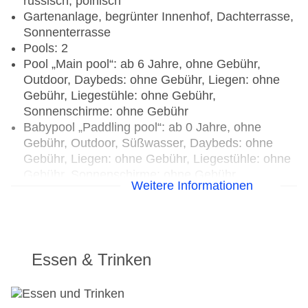
russisch, polnisch
Gartenanlage, begrünter Innenhof, Dachterrasse,
Sonnenterrasse
Pools: 2
Pool „Main pool“: ab 6 Jahre, ohne Gebühr,
Outdoor, Daybeds: ohne Gebühr, Liegen: ohne
Gebühr, Liegestühle: ohne Gebühr,
Sonnenschirme: ohne Gebühr
Babypool „Paddling pool“: ab 0 Jahre, ohne
Gebühr, Outdoor, Süßwasser, Daybeds: ohne
Gebühr, Liegen: ohne Gebühr, Liegestühle: ohne
Gebühr, Sonnenschirme: ohne Gebühr
Weitere Informationen
Badetücher: ohne Gebühr
Souvenirshop, Boutique, Juwelier, Friseur
Internet: WLAN/WiFi, im gesamten Hotel
(Anlage): ohne Gebühr
Wäscheservice: gegen Gebühr, Barzahlung
Essen & Trinken
Concierge Service, Gepäckservice
Zahlungsarten: TUI Card / VISA, MasterCard,
American Express, Diners, EC Karte/Maestro