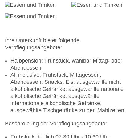
Haustier: Hund erlaubt: gegen Gebühr, Anfrage &
Reservierung notwendig
Parkmöglichkeiten: Parkplatz (nach
Verfügbarkeit), bewacht: ohne Gebühr, Anfrage &
Reservierung nicht notwendig, Stellplätze,
überdacht: ohne Gebühr, Anfrage & Reservierung
Ihre Unterkunft bietet folgende
nicht notwendig, nicht überdacht: ohne Gebühr,
Verpflegungsangebote:
Anfrage & Reservierung nicht notwendig
Tagungseinrichtungen: Konferenzräume: 2,
Halbpension: Frühstück, wählbar Mittag- oder
Tageslicht, Tagungsequipment: gegen Gebühr,
Abendessen
Coffee Breaks: gegen Gebühr
All inclusive: Frühstück, Mittagessen,
Größe des Hotels/Anlage: 4 ha
Abendessen, Snacks, Eis, ausgewählte nicht
Gebäudeanzahl: 23, Zimmer: 3, Villen: 15
alkoholische Getränke, ausgewählte nationale
Landeskategorie: 5 Sterne
alkoholische Getränke, ausgewählte
internationale alkoholische Getränke,
ausgewählte Tischgetränke zu den Mahlzeiten
Beschreibung der Verpflegungsangebote:
Frühstück: täglich 07:30 Uhr - 10:30 Uhr,