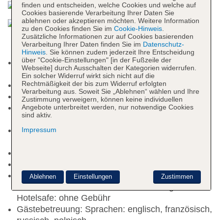
finden und entscheiden, welche Cookies und welche auf
Cookies basierende Verarbeitung Ihrer Daten Sie
ablehnen oder akzeptieren möchten. Weitere Information
zu den Cookies finden Sie im
Cookie-Hinweis
.
Zusätzliche Informationen zur auf Cookies basierenden
Verarbeitung Ihrer Daten finden Sie im
Datenschutz-
Hinweis
. Sie können zudem jederzeit Ihre Entscheidung
über "Cookie-Einstellungen" [in der Fußzeile der
Kurtaxe/Ökotaxe/Touristensteuer zahlbar vor Ort:
Webseite] durch Ausschalten der Kategorien widerrufen.
Fremdanbieter, pro Nacht ab 5 USD
Ein solcher Widerruf wirkt sich nicht auf die
Rechtmäßigkeit der bis zum Widerruf erfolgten
Check-in Zeit ab 14:00 Uhr
Verarbeitung aus. Soweit Sie „Ablehnen“ wählen und Ihre
Check-out Zeit bis 11:00 Uhr
Zustimmung verweigern, können keine individuellen
Early Check-in: gegen Gebühr, Anfrage &
Angebote unterbreitet werden, nur notwendige Cookies
sind aktiv.
Reservierung notwendig
Late Check-out: gegen Gebühr, Anfrage &
Impressum
Reservierung notwendig
Hoteleröffnung: 2015
Letzte Komplettrenovierung: 2024
Rezeption: täglich, Sprachen: englisch,
Ablehnen
Einstellungen
Zustimmen
französisch, russisch, Geldwechsel möglich,
Hotelsafe: ohne Gebühr
Gästebetreuung: Sprachen: englisch, französisch,