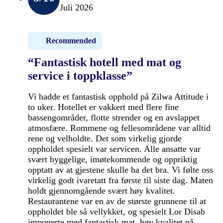
Juli 2026
Recommended
“Fantastisk hotell med mat og
service i toppklasse”
Vi hadde et fantastisk opphold på Zilwa Attitude i
to uker. Hotellet er vakkert med flere fine
bassengområder, flotte strender og en avslappet
atmosfære. Rommene og fellesområdene var alltid
rene og velholdte. Det som virkelig gjorde
oppholdet spesielt var servicen. Alle ansatte var
svært hyggelige, imøtekommende og oppriktig
opptatt av at gjestene skulle ha det bra. Vi følte oss
virkelig godt ivaretatt fra første til siste dag. Maten
holdt gjennomgående svært høy kvalitet.
Restaurantene var en av de største grunnene til at
oppholdet ble så vellykket, og spesielt Lor Disab
imponerte med fantastisk mat, høy kvalitet på