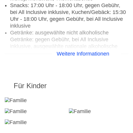
Snacks: 17:00 Uhr - 18:00 Uhr, gegen Gebühr,
bei All Inclusive inklusive, Kuchen/Gebäck: 15:30
Uhr - 18:00 Uhr, gegen Gebühr, bei All Inclusive
inklusive
Getränke: ausgewählte nicht alkoholische
Getränke: gegen Gebühr, bei All Inclusive
inklusive, ausgewählte nationale alkoholische
Getränke: gegen Gebühr, bei All Inclusive
Weitere Informationen
inklusive, ausgewählte Tischgetränke zu den
Mahlzeiten: gegen Gebühr, bei All Inclusive
inklusive, Kaffee/Tee am Nachmittag: gegen
Gebühr, bei All Inclusive inklusive
Für Kinder
Candlelightdinner: Reservierung notwendig,
gegen Gebühr, à la carte, gesetztes Menü,
Menüwahl
Weihnachtsspecial: Buffet,
Unterhaltungsprogramm, Silvesterspecial: Buffet,
Unterhaltungsprogramm