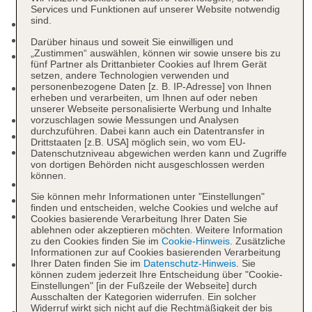
Services und Funktionen auf unserer Website notwendig
sind.
Check-in Zeit ab 14:00 Uhr
Check-out Zeit bis 12:00 Uhr
Darüber hinaus und soweit Sie einwilligen und
„Zustimmen“ auswählen, können wir sowie unsere bis zu
Early Check-in: gegen Gebühr, Anfrage &
fünf Partner als Drittanbieter Cookies auf Ihrem Gerät
Reservierung notwendig
setzen, andere Technologien verwenden und
personenbezogene Daten [z. B. IP-Adresse] von Ihnen
Late Check-out: gegen Gebühr, Anfrage &
erheben und verarbeiten, um Ihnen auf oder neben
Reservierung notwendig
unserer Webseite personalisierte Werbung und Inhalte
Hoteleröffnung: 2013
vorzuschlagen sowie Messungen und Analysen
durchzuführen. Dabei kann auch ein Datentransfer in
Letzte Komplettrenovierung: 2021
Drittstaaten [z.B. USA] möglich sein, wo vom EU-
Rezeption: Sprachen: englisch, französisch,
Datenschutzniveau abgewichen werden kann und Zugriffe
von dortigen Behörden nicht ausgeschlossen werden
Geldwechsel möglich
können.
Gartenanlage
Sie können mehr Informationen unter "Einstellungen"
Pools: 4
finden und entscheiden, welche Cookies und welche auf
Kinderpool: ohne Gebühr, Outdoor, Süßwasser,
Cookies basierende Verarbeitung Ihrer Daten Sie
ablehnen oder akzeptieren möchten. Weitere Information
Liegen: ohne Gebühr, Sonnenschirme: ohne
zu den Cookies finden Sie im
Cookie-Hinweis
. Zusätzliche
Gebühr, Sonnendächer: ohne Gebühr
Informationen zur auf Cookies basierenden Verarbeitung
Pool „Adult Only Pool“: ab 18 Jahre, ohne
Ihrer Daten finden Sie im
Datenschutz-Hinweis
. Sie
können zudem jederzeit Ihre Entscheidung über "Cookie-
Gebühr, Outdoor, Süßwasser, Liegen: ohne
Einstellungen" [in der Fußzeile der Webseite] durch
Gebühr, Sonnenschirme: ohne Gebühr
Ausschalten der Kategorien widerrufen. Ein solcher
Widerruf wirkt sich nicht auf die Rechtmäßigkeit der bis