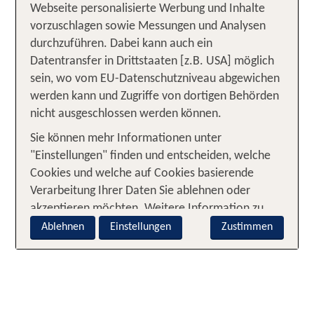
Webseite personalisierte Werbung und Inhalte
Ob Stadt, Strand oder Berg, ob für die ganze
vorzuschlagen sowie Messungen und Analysen
Familie oder zu Zweit –
durchzuführen. Dabei kann auch ein
Erlebe einen unvergesslichen Urlaub in einem
Datentransfer in Drittstaaten [z.B. USA] möglich
unserer
in über 25
TUI PARTNER HOTELS
sein, wo vom EU-Datenschutzniveau abgewichen
Ländern weltweit!
werden kann und Zugriffe von dortigen Behörden
nicht ausgeschlossen werden können.
Sie können mehr Informationen unter
"Einstellungen" finden und entscheiden, welche
Cookies und welche auf Cookies basierende
Verarbeitung Ihrer Daten Sie ablehnen oder
akzeptieren möchten. Weitere Information zu
den Cookies finden Sie im
Cookie-Hinweis
.
Ablehnen
Einstellungen
Zustimmen
Zusätzliche Informationen zur auf Cookies
basierenden Verarbeitung Ihrer Daten finden Sie
im
Datenschutz-Hinweis
. Sie können zudem
jederzeit Ihre Entscheidung über "Cookie-
Einstellungen" [in der Fußzeile der Webseite]