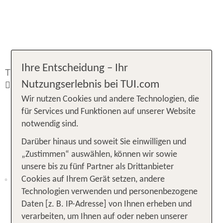
Ihre Entscheidung – Ihr
TUI.com
TUI Partner Hotels
TUI Partner Hotels Curacao
Nutzungserlebnis bei TUI.com
Wir nutzen Cookies und andere Technologien, die
für Services und Funktionen auf unserer Website
notwendig sind.
TUI PARTNER HOTELS
AUF
Darüber hinaus und soweit Sie einwilligen und
CURACAO
„Zustimmen“ auswählen, können wir sowie
unsere bis zu fünf Partner als Drittanbieter
Hotels mit dieser Kennzeichnung sind Teil des TUI
Cookies auf Ihrem Gerät setzen, andere
Partner Hotel Programms und haben eine
Technologien verwenden und personenbezogene
gesonderte Vermarktungsvereinbarung
Daten [z. B. IP-Adresse] von Ihnen erheben und
im Rahmen ihrer engen Zusammenarbeit mit TUI.
verarbeiten, um Ihnen auf oder neben unserer