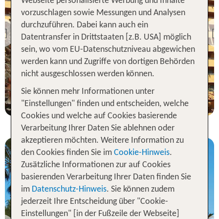
Webseite personalisierte Werbung und Inhalte
Algarve
vorzuschlagen sowie Messungen und Analysen
Hyatt Regency Vilamoura
durchzuführen. Dabei kann auch ein
Algarve
Previous
Datentransfer in Drittstaaten [z.B. USA] möglich
100 % Weiterempfehlung
sein, wo vom EU-Datenschutzniveau abgewichen
werden kann und Zugriffe von dortigen Behörden
statt
nicht ausgeschlossen werden können.
7 Nächte, HP, XX
1217 €
p.P. ab 1057 €
Sie können mehr Informationen unter
"Einstellungen" finden und entscheiden, welche
Cookies und welche auf Cookies basierende
Verarbeitung Ihrer Daten Sie ablehnen oder
akzeptieren möchten. Weitere Information zu
den Cookies finden Sie im
Cookie-Hinweis
.
Zusätzliche Informationen zur auf Cookies
basierenden Verarbeitung Ihrer Daten finden Sie
im
Datenschutz-Hinweis
. Sie können zudem
jederzeit Ihre Entscheidung über "Cookie-
Algarve
Einstellungen" [in der Fußzeile der Webseite]
Ria Park Hotel & Spa