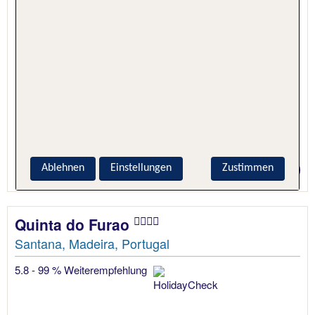
5 Nächte, Hotel + Flug
Preis p.P. ab 727 €
Ablehnen
Einstellungen
Zustimmen
Quinta do Furao
Santana, Madeira, Portugal
5.8 - 99 % Weiterempfehlung