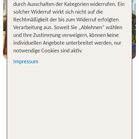
durch Ausschalten der Kategorien widerrufen. Ein
Previous
solcher Widerruf wirkt sich nicht auf die
97 % Weiterempfehlung
Rechtmäßigkeit der bis zum Widerruf erfolgten
statt
Verarbeitung aus. Soweit Sie „Ablehnen“ wählen
7 Nächte, HP, XX
1503 €
und Ihre Zustimmung verweigern, können keine
individuellen Angebote unterbreitet werden, nur
p.P. ab 1323 €
notwendige Cookies sind aktiv.
Impressum
Pauschalreisen nach Portugal:
Fado, Küste und Genuss
Du liebst das maritime Ambiente und dich zieht es
in die Ferne? Dann buche in Portugal eine
Pauschalreise 2026 und freue dich auf einen
spannenden Urlaub am Atlantischen Ozean.