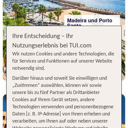
Madeira und Porto
Santo
Calheta Beach
Previous
Ihre Entscheidung – Ihr
93 % Weiterempfehlung
Nutzungserlebnis bei TUI.com
statt
Wir nutzen Cookies und andere Technologien, die
7 Nächte, HP, DZ
1118 €
für Services und Funktionen auf unserer Website
p.P. ab 827 €
notwendig sind.
Darüber hinaus und soweit Sie einwilligen und
„Zustimmen“ auswählen, können wir sowie
unsere bis zu fünf Partner als Drittanbieter
Cookies auf Ihrem Gerät setzen, andere
Technologien verwenden und personenbezogene
Daten [z. B. IP-Adresse] von Ihnen erheben und
verarbeiten, um Ihnen auf oder neben unserer