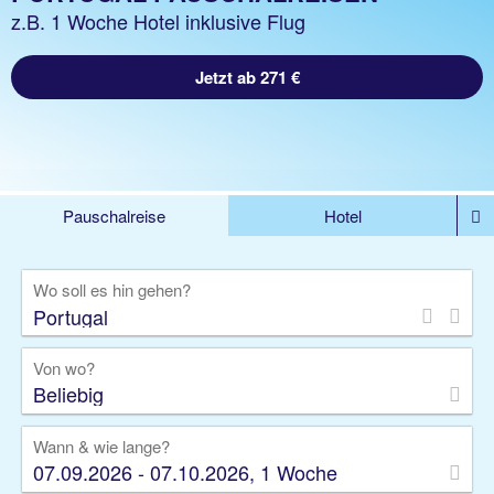
z.B. 1 Woche Hotel inklusive Flug
Jetzt ab 271 €
Pauschalreise
Hotel
DEALS
Flug
Ferienhaus
Mietwagen
Wo soll es hin gehen?
Kreuzfahrten
Rundreisen
Ausflüge
Camper
Privattransfer
Zusatzleistungen
Von wo?
Beliebig
Wann & wie lange?
07.09.2026 - 07.10.2026, 1 Woche