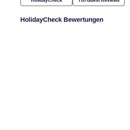
HolidayCheck
TUI Guest Reviews
HolidayCheck Bewertungen