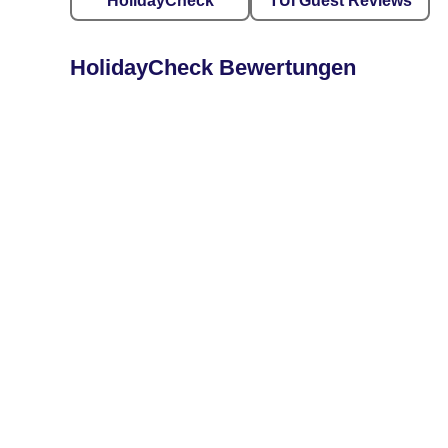
HolidayCheck
TUI Guest Reviews
HolidayCheck Bewertungen