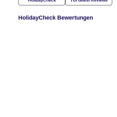
HolidayCheck
TUI Guest Reviews
HolidayCheck Bewertungen