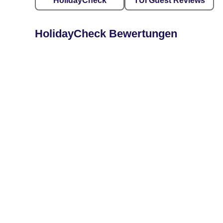
HolidayCheck
TUI Guest Reviews
HolidayCheck Bewertungen