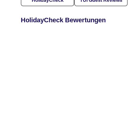
HolidayCheck
TUI Guest Reviews
HolidayCheck Bewertungen