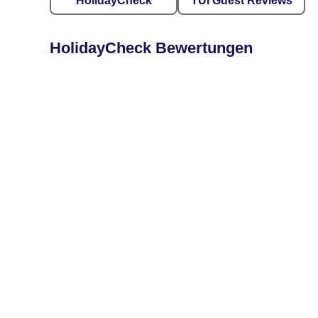
HolidayCheck
TUI Guest Reviews
HolidayCheck Bewertungen