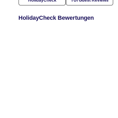
HolidayCheck
TUI Guest Reviews
HolidayCheck Bewertungen