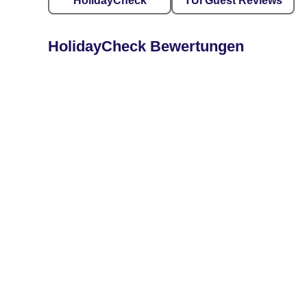
HolidayCheck
TUI Guest Reviews
HolidayCheck Bewertungen