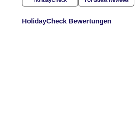
HolidayCheck
TUI Guest Reviews
HolidayCheck Bewertungen