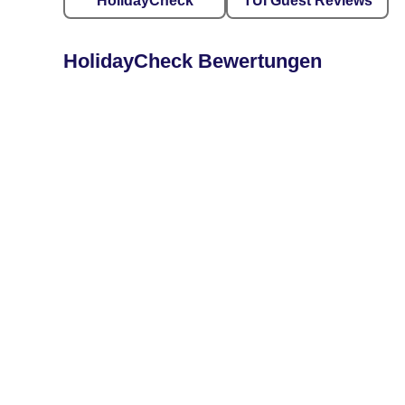
HolidayCheck
TUI Guest Reviews
HolidayCheck Bewertungen