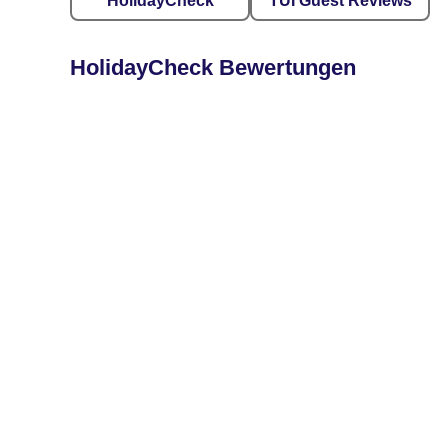
HolidayCheck
TUI Guest Reviews
HolidayCheck Bewertungen