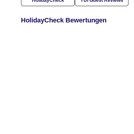
HolidayCheck
TUI Guest Reviews
HolidayCheck Bewertungen