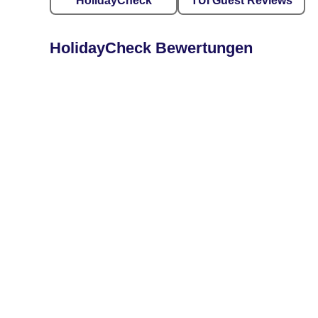
HolidayCheck
TUI Guest Reviews
HolidayCheck Bewertungen