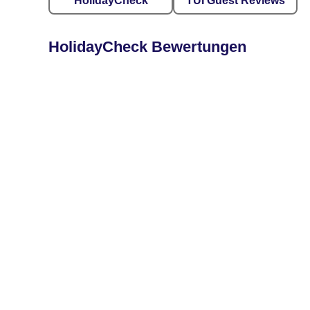
HolidayCheck
TUI Guest Reviews
HolidayCheck Bewertungen