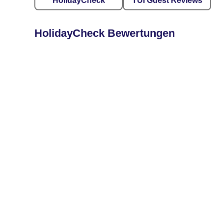
HolidayCheck
TUI Guest Reviews
HolidayCheck Bewertungen