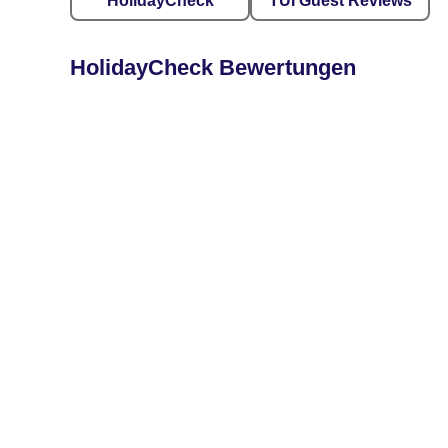
HolidayCheck
TUI Guest Reviews
HolidayCheck Bewertungen