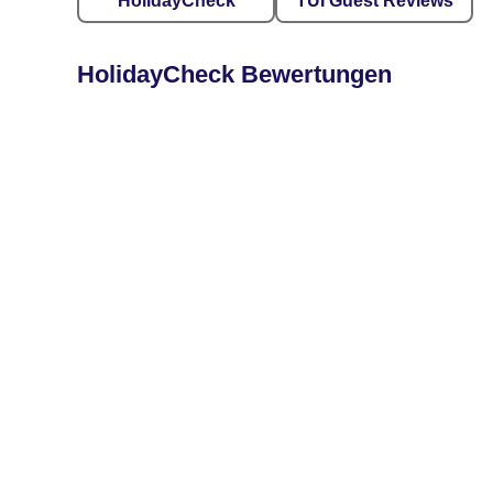
HolidayCheck
TUI Guest Reviews
HolidayCheck Bewertungen