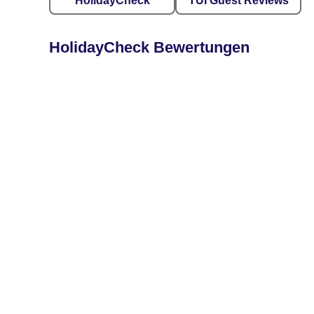
HolidayCheck
TUI Guest Reviews
HolidayCheck Bewertungen