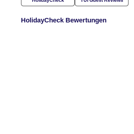
HolidayCheck
TUI Guest Reviews
HolidayCheck Bewertungen