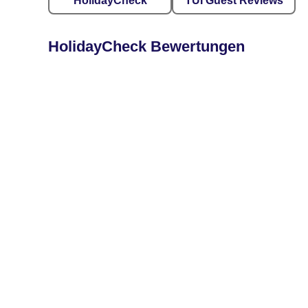
HolidayCheck
TUI Guest Reviews
HolidayCheck Bewertungen