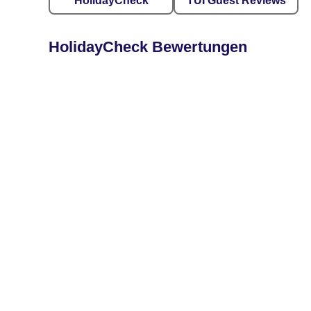
HolidayCheck
TUI Guest Reviews
HolidayCheck Bewertungen