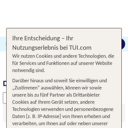
Ihre Entscheidung – Ihr
Dubai
Beliebig
10.08.2026 -
12.09.2026
Suche anpassen
Nutzungserlebnis bei TUI.com
Wir nutzen Cookies und andere Technologien, die
für Services und Funktionen auf unserer Website
notwendig sind.
Dubai:
Darüber hinaus und soweit Sie einwilligen und
„Zustimmen“ auswählen, können wir sowie
unsere bis zu fünf Partner als Drittanbieter
1
Filter
Cookies auf Ihrem Gerät setzen, andere
Unsere Suchergebnisse werden nach verschiedenen
Technologien verwenden und personenbezogene
Kriterien sortiert.
Weitere Informationen zur Sortierung.
Daten [z. B. IP-Adresse] von Ihnen erheben und
verarbeiten, um Ihnen auf oder neben unserer