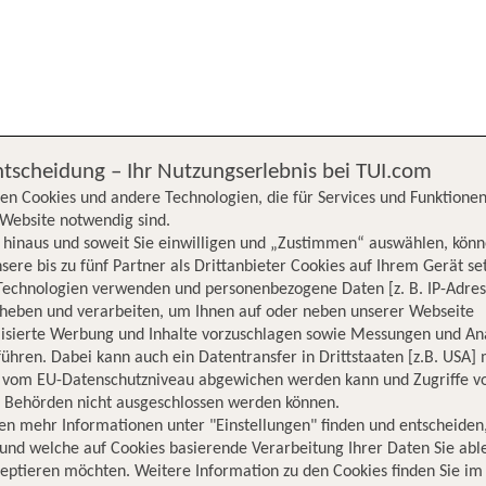
chergebnisse werden nach verschiedenen Kriterien sortiert.
We
ntscheidung – Ihr Nutzungserlebnis bei TUI.com
en Cookies und andere Technologien, die für Services und Funktionen
Website notwendig sind.
hinaus und soweit Sie einwilligen und „Zustimmen“ auswählen, könn
sere bis zu fünf Partner als Drittanbieter Cookies auf Ihrem Gerät se
Technologien verwenden und personenbezogene Daten [z. B. IP-Adres
rheben und verarbeiten, um Ihnen auf oder neben unserer Webseite
lisierte Werbung und Inhalte vorzuschlagen sowie Messungen und An
ühren. Dabei kann auch ein Datentransfer in Drittstaaten [z.B. USA]
o vom EU-Datenschutzniveau abgewichen werden kann und Zugriffe v
n Behörden nicht ausgeschlossen werden können.
en mehr Informationen unter "Einstellungen" finden und entscheiden
und welche auf Cookies basierende Verarbeitung Ihrer Daten Sie ab
eptieren möchten. Weitere Information zu den Cookies finden Sie im