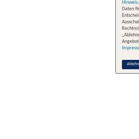
Hinweis
Daten f
Entschei
Ausschal
Rechtmäß
„Ablehn
Angebote
Impres
Ableh