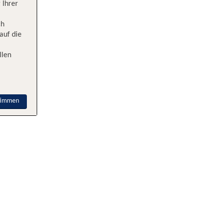
 Ihrer
ch
auf die
llen
timmen