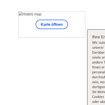
Karte öffnen
Unsere Su
Ihre E
Wir nutz
unserer 
Darüber 
sowie un
andere 
Ihnen e
persona
durchzuf
sein, w
dortige
Sie könn
Cookies 
oder akz