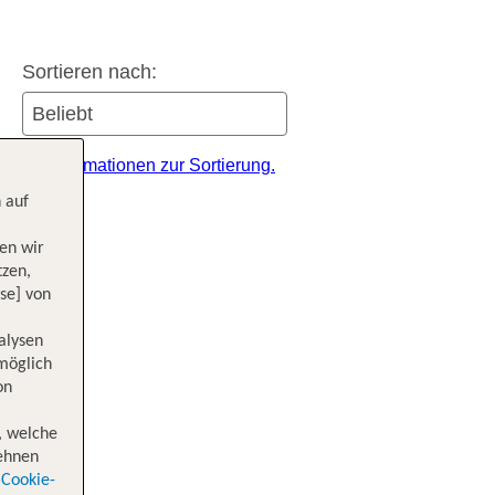
Sortieren nach:
itere Informationen zur Sortierung.
 auf
en wir
tzen,
se] von
alysen
 möglich
on
, welche
lehnen
Cookie-