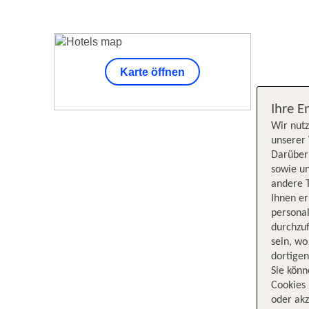
Karte öffnen
Unsere Su
Ihre E
Wir nutz
unserer 
Darüber 
sowie un
andere 
Ihnen e
persona
durchzuf
sein, w
dortige
Sie könn
Cookies 
oder akz