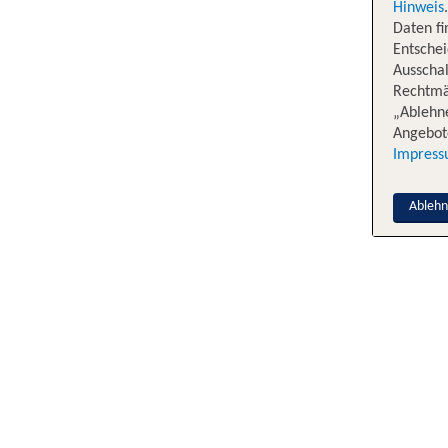
Hinweis
Daten f
Entschei
Ausschal
Rechtmäß
„Ablehn
Angebote
Impres
Ableh