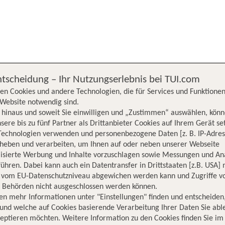
chergebnisse werden nach verschiedenen Kriterien sortiert.
We
ntscheidung – Ihr Nutzungserlebnis bei TUI.com
en Cookies und andere Technologien, die für Services und Funktionen
Website notwendig sind.
hinaus und soweit Sie einwilligen und „Zustimmen“ auswählen, könn
sere bis zu fünf Partner als Drittanbieter Cookies auf Ihrem Gerät se
Technologien verwenden und personenbezogene Daten [z. B. IP-Adres
rheben und verarbeiten, um Ihnen auf oder neben unserer Webseite
lisierte Werbung und Inhalte vorzuschlagen sowie Messungen und An
ühren. Dabei kann auch ein Datentransfer in Drittstaaten [z.B. USA]
o vom EU-Datenschutzniveau abgewichen werden kann und Zugriffe v
n Behörden nicht ausgeschlossen werden können.
en mehr Informationen unter "Einstellungen" finden und entscheiden
und welche auf Cookies basierende Verarbeitung Ihrer Daten Sie ab
eptieren möchten. Weitere Information zu den Cookies finden Sie im