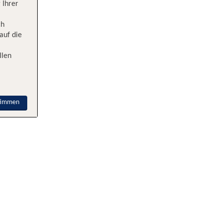
 Ihrer
ch
auf die
llen
timmen