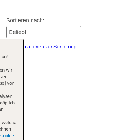
Sortieren nach:
itere Informationen zur Sortierung.
 auf
en wir
tzen,
se] von
alysen
 möglich
on
, welche
lehnen
Cookie-