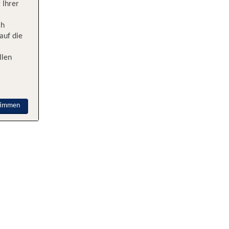
 Ihrer
ch
auf die
llen
timmen