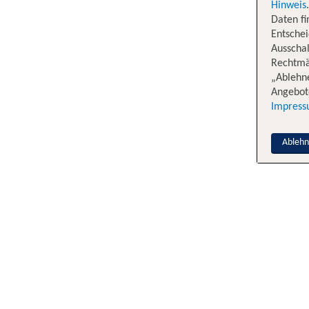
Hinweis
Daten f
Entschei
Ausschal
Rechtmäß
„Ablehn
Angebote
Impres
Ableh