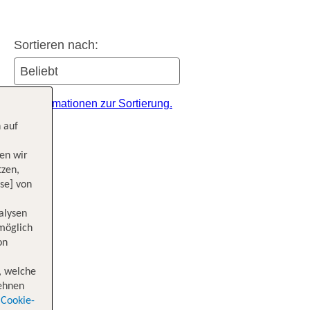
Sortieren nach:
itere Informationen zur Sortierung.
 auf
en wir
tzen,
se] von
alysen
 möglich
on
, welche
lehnen
Cookie-