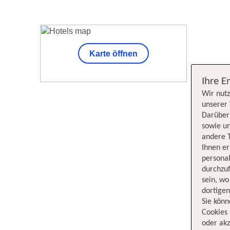
Karte öffnen
Unsere Su
Ihre E
Wir nutz
unserer 
Darüber 
sowie un
andere 
Ihnen e
persona
durchzuf
sein, w
dortige
Sie könn
Cookies 
oder akz