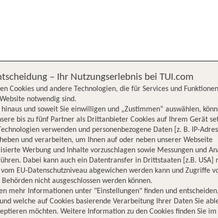
chergebnisse werden nach verschiedenen Kriterien sortiert.
We
ntscheidung – Ihr Nutzungserlebnis bei TUI.com
en Cookies und andere Technologien, die für Services und Funktionen
Website notwendig sind.
hinaus und soweit Sie einwilligen und „Zustimmen“ auswählen, könn
sere bis zu fünf Partner als Drittanbieter Cookies auf Ihrem Gerät se
Technologien verwenden und personenbezogene Daten [z. B. IP-Adres
rheben und verarbeiten, um Ihnen auf oder neben unserer Webseite
lisierte Werbung und Inhalte vorzuschlagen sowie Messungen und An
ühren. Dabei kann auch ein Datentransfer in Drittstaaten [z.B. USA]
o vom EU-Datenschutzniveau abgewichen werden kann und Zugriffe v
n Behörden nicht ausgeschlossen werden können.
en mehr Informationen unter "Einstellungen" finden und entscheiden
und welche auf Cookies basierende Verarbeitung Ihrer Daten Sie ab
eptieren möchten. Weitere Information zu den Cookies finden Sie im